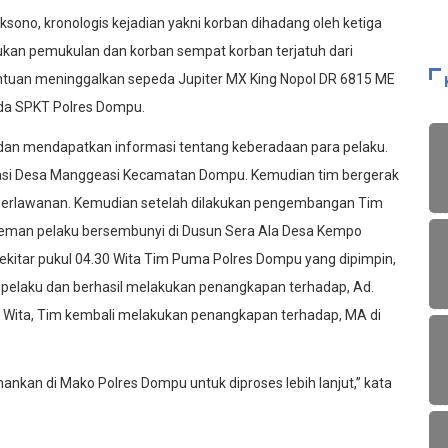
sono, kronologis kejadian yakni korban dihadang oleh ketiga
an pemukulan dan korban sempat korban terjatuh dari
bantuan meninggalkan sepeda Jupiter MX King Nopol DR 6815 ME
ada SPKT Polres Dompu.
 dan mendapatkan informasi tentang keberadaan para pelaku.
easi Desa Manggeasi Kecamatan Dompu. Kemudian tim bergerak
perlawanan. Kemudian setelah dilakukan pengembangan Tim
teman pelaku bersembunyi di Dusun Sera Ala Desa Kempo
kitar pukul 04.30 Wita Tim Puma Polres Dompu yang dipimpin,
pelaku dan berhasil melakukan penangkapan terhadap, Ad.
00 Wita, Tim kembali melakukan penangkapan terhadap, MA di
mankan di Mako Polres Dompu untuk diproses lebih lanjut,” kata