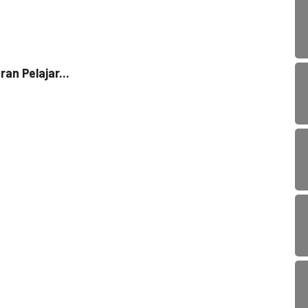
EKO
n Pelajar...
Jemba
24 M