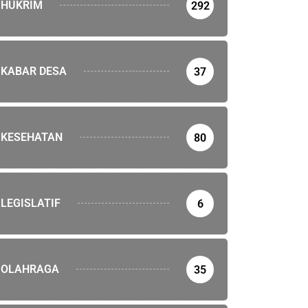
HUKRIM
292
KABAR DESA
37
KESEHATAN
80
LEGISLATIF
6
OLAHRAGA
35