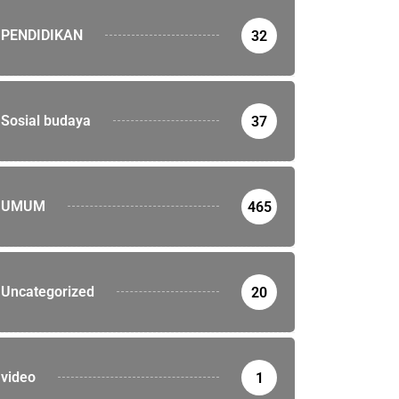
PENDIDIKAN
32
NOMI
tan Timbang Tiga Perusahaan Jagung di Dompu...
Sosial budaya
37
ei 2022
UMUM
465
Uncategorized
20
video
1