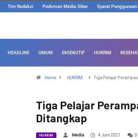
Tim Redaksi
Pedoman Media Siber
Syarat Penggunaan
HEADLINE
UMUM
EKSEKUTIF
HUKRIM
KESEHA
Home
HUKRIM
Tiga Pelajar Perampa
Tiga Pelajar Peramp
Ditangkap
Media
4 Juni 2021
0
HUKRIM