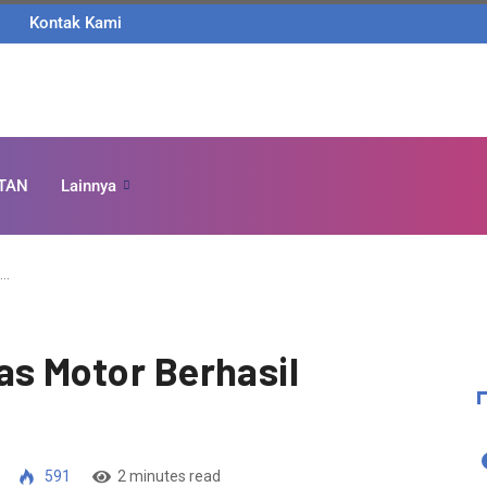
Kontak Kami
TAN
Lainnya
s…
as Motor Berhasil
591
2 minutes read