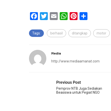
Facebook
Twitter
Email
WhatsApp
Pinterest
Share
Tags:
berhasil
ditangkap
motor
Media
http://www.mediaamanat.com
Previous Post
Pemprov NTB Juga Sediakan
Beasiswa untuk Pegiat NGO