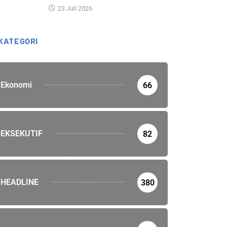
23 Juli 2026
KATEGORI
Ekonomi
66
EKSEKUTIF
82
HEADLINE
380