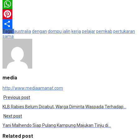
Email
WhatsApp
Pinterest
Tags:
australia
dengan
dompu
jalin
kerja
pelajar
pemkab
pertukaran
Share
sama
media
http://www.mediaamanat.com
Previous post
KLB Rabies Belum Dicabut, Warga Diminta Waspada Terhadap…
Next post
Yani Malhendo Siap Pulang Kampung Majukan Tinju di…
Related post