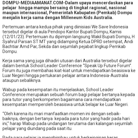
Share
DOMPU-MEDIAAMANAT.COM-Dalam upaya mencerdaskan para
pelajar hingga mampu bersaing di tingkat ragional, nasional
maupun internasional, Pemerintah Kabupaten (Pemkab) Dompu
menjalin kerja sama dengan Milleneum Kids Australia.
Pertemuan antara kedua pihak yang diinisiasi We Save Indonesia
tersebut digelar di aula Pendopo Kantor Bupati Dompu, Kamis
(12/01/23). Pertemuan itu dipimpin langsung Wakil Bupati Dompu, H
Syahrul Parsan ST MT yang didamping Ketua DPRD setempat, Andi
Bachtiar Amd Par, Sekda dan sejumlah pejabat lingkup Pemkab
Dompu.
Kerja sama yang juga dihadiri utusan dari Australia tersebut digelar
dalam bentuk School Leader Conference “Speak Up Future Forum”.
Forum itu juga membahas kiat-kiat untuk mendapatkan beasiswa ke
Luar Negeri hingga pertukaran pelajar antara Indonesia-Australia
ataupun sebaliknya.
Wabup pada kesempatan itu menjelaskan, School Leader
Conference merupakan sebuah forum bagi pelajar bertanya kepada
para tutor yang berkompeten bagaimana cara mendapatkan
kesempatan memperoleh beasiswa untuk belajar ke Luar Negeri.
“Oleh karena itu mari manfaatkan momen ini dengan sebaik-
baiknya, dengan bertanya kepada para tutor yang hadir pada hari
ini,” harap Wabup pada undangan terutama dari kalangan sejumlah
pelajar yang diundang pada saat itu.
Pada para pelajar ia menghimbau untuk berkeinginan keras