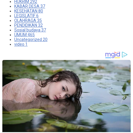
HUKRIM
292
KABAR DESA
37
KESEHATAN
80
LEGISLATIF
6
OLAHRAGA
35
PENDIDIKAN
32
Sosial budaya
37
UMUM
465
Uncategorized
20
video
1