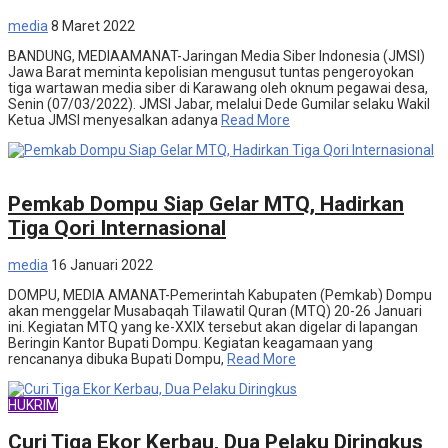
media
8 Maret 2022
BANDUNG, MEDIAAMANAT-Jaringan Media Siber Indonesia (JMSI)
Jawa Barat meminta kepolisian mengusut tuntas pengeroyokan
tiga wartawan media siber di Karawang oleh oknum pegawai desa,
Senin (07/03/2022). JMSI Jabar, melalui Dede Gumilar selaku Wakil
Ketua JMSI menyesalkan adanya
Read More
Sosial budaya
Pemkab Dompu Siap Gelar MTQ, Hadirkan
Tiga Qori Internasional
media
16 Januari 2022
DOMPU, MEDIA AMANAT-Pemerintah Kabupaten (Pemkab) Dompu
akan menggelar Musabaqah Tilawatil Quran (MTQ) 20-26 Januari
ini. Kegiatan MTQ yang ke-XXIX tersebut akan digelar di lapangan
Beringin Kantor Bupati Dompu. Kegiatan keagamaan yang
rencananya dibuka Bupati Dompu,
Read More
HUKRIM
Curi Tiga Ekor Kerbau, Dua Pelaku Diringkus