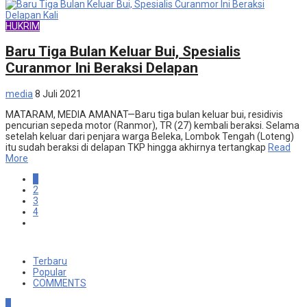
HUKRIM
Baru Tiga Bulan Keluar Bui, Spesialis
Curanmor Ini Beraksi Delapan
media
8 Juli 2021
MATARAM, MEDIA AMANAT—Baru tiga bulan keluar bui, residivis
pencurian sepeda motor (Ranmor), TR (27) kembali beraksi. Selama
setelah keluar dari penjara warga Beleka, Lombok Tengah (Loteng)
itu sudah beraksi di delapan TKP hingga akhirnya tertangkap
Read
More
1
2
3
4
Terbaru
Popular
COMMENTS
1