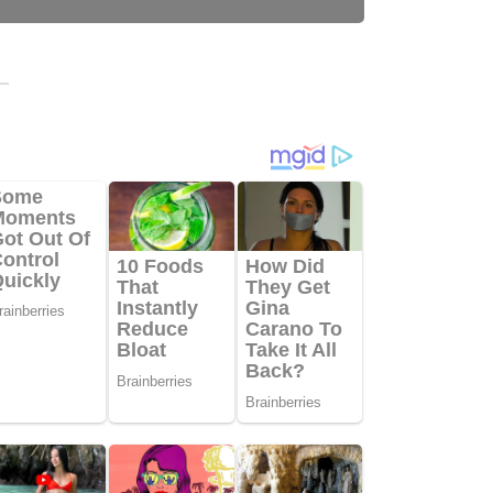
HRAGA
epak Bola Junior NTB Harumkan Nama...
ktober 2023