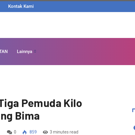
Kontak Kami
TAN
Lainnya
 Tiga Pemuda Kilo
ang Bima
0
859
3 minutes read