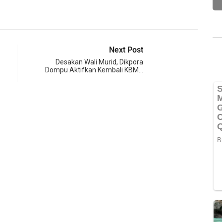
Next Post
Desakan Wali Murid, Dikpora
Dompu Aktifkan Kembali KBM…
OLA
Tim S
23 O