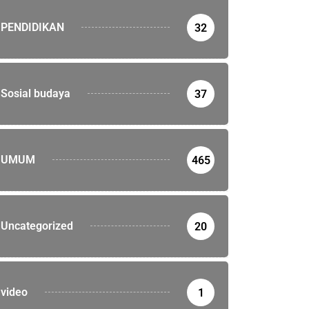
PENDIDIKAN
32
Sosial budaya
37
UMUM
465
Uncategorized
20
video
1