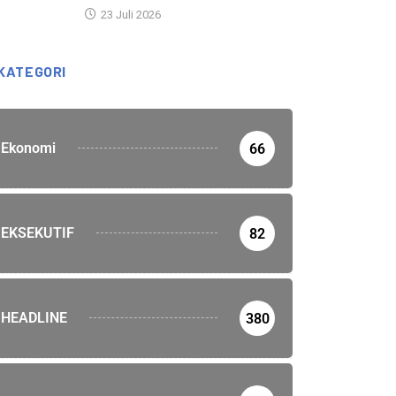
23 Juli 2026
KATEGORI
Ekonomi
66
EKSEKUTIF
82
HEADLINE
380