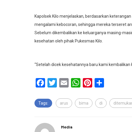
Kapolsek Kilo menjelaskan, berdasarkan keterangan ke
mengalami kebocoran, sehingga mereka terseret ar
Sebelum dikembalikan ke keluarganya masing-masi
kesehatan oleh pihak Pukesmas Kilo.
“Setelah dicek kesehatannya baru kami kembalikan ke
Facebook
Twitter
Email
WhatsApp
Pinterest
Share
Tags:
arus
bima
di
ditemuka
Media