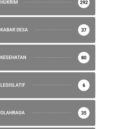
HUKRIM
292
KABAR DESA
37
KESEHATAN
80
LEGISLATIF
6
OLAHRAGA
35