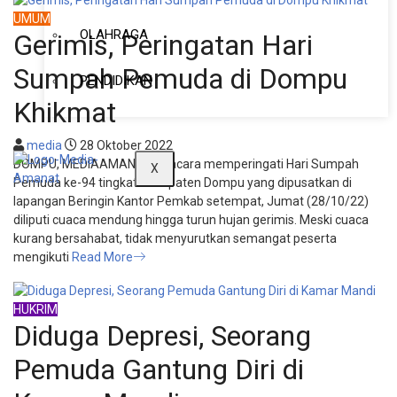
UMUM
OLAHRAGA
Gerimis, Peringatan Hari
Sumpah Pemuda di Dompu
PENDIDIKAN
Khikmat
media
28 Oktober 2022
DOMPU, MEDIAAMANAT-Upacara memperingati Hari Sumpah
X
Pemuda ke-94 tingkat Kabupaten Dompu yang dipusatkan di
lapangan Beringin Kantor Pemkab setempat, Jumat (28/10/22)
diliputi cuaca mendung hingga turun hujan gerimis. Meski cuaca
kurang bersahabat, tidak menyurutkan semangat peserta
mengikuti
Read More
HUKRIM
Diduga Depresi, Seorang
Pemuda Gantung Diri di