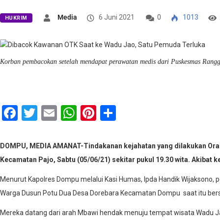
Media
6 Juni 2021
0
1013
HUKRIM
Korban pembacokan setelah mendapat perawatan medis dari Puskesmas Rang
Facebook
Twitter
Email
WhatsApp
Pinterest
Share
DOMPU, MEDIA AMANAT-Tindakanan kejahatan yang dilakukan Orang T
Kecamatan Pajo, Sabtu (05/06/21) sekitar pukul 19.30 wita. Akibat k
Menurut Kapolres Dompu melalui Kasi Humas, Ipda Handik Wijaksono, pe
Warga Dusun Potu Dua Desa Dorebara Kecamatan Dompu saat itu bersa
Mereka datang dari arah Mbawi hendak menuju tempat wisata Wadu Jao,