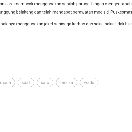
n cara memacok menggunakan sebilah parang hingga mengenai bahu 
i punggung belakang dan telah mendapat perawatan medis di Puskesma
palanya menggunakan jaket sehingga korban dan saksi-saksi tidak bis
emuda
saat
satu
terluka
wadu