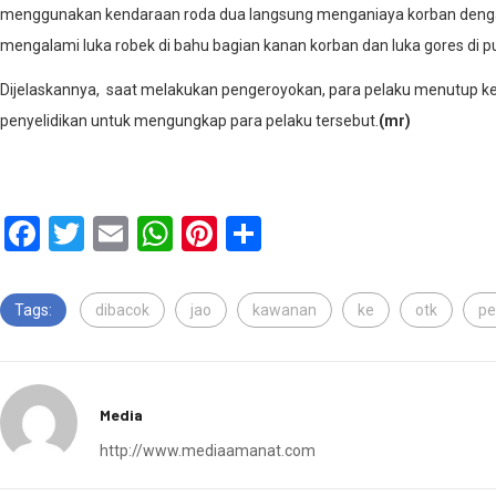
menggunakan kendaraan roda dua langsung menganiaya korban denga
mengalami luka robek di bahu bagian kanan korban dan luka gores d
Dijelaskannya, saat melakukan pengeroyokan, para pelaku menutup ke
penyelidikan untuk mengungkap para pelaku tersebut.
(mr)
Facebook
Twitter
Email
WhatsApp
Pinterest
Share
Tags:
dibacok
jao
kawanan
ke
otk
p
Media
http://www.mediaamanat.com