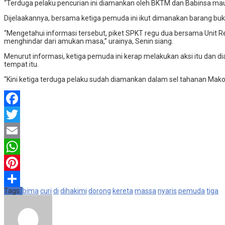
“Terduga pelaku pencurian ini diamankan oleh BKTM dan Babinsa mau
Dijelaakannya, bersama ketiga pemuda ini ikut dimanakan barang bukt
“Mengetahui informasi tersebut, piket SPKT regu dua bersama Unit 
menghindar dari amukan masa,” urainya, Senin siang.
Menurut informasi, ketiga pemuda ini kerap melakukan aksi itu dan 
tempat itu.
“Kini ketiga terduga pelaku sudah diamankan dalam sel tahanan Mako
Facebook
Twitter
Email
WhatsApp
Pinterest
Tags:
bima
curi
di
dihakimi
dorong
kereta
massa
nyaris
pemuda
tiga
Share