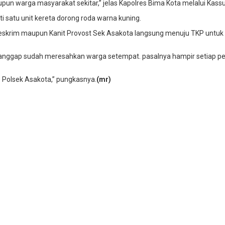
pun warga masyarakat sekitar,” jelas Kapolres Bima Kota melalui Kass
i satu unit kereta dorong roda warna kuning.
Reskrim maupun Kanit Provost Sek Asakota langsung menuju TKP untuk 
dianggap sudah meresahkan warga setempat. pasalnya hampir setiap pek
 Polsek Asakota,” pungkasnya.
(mr)