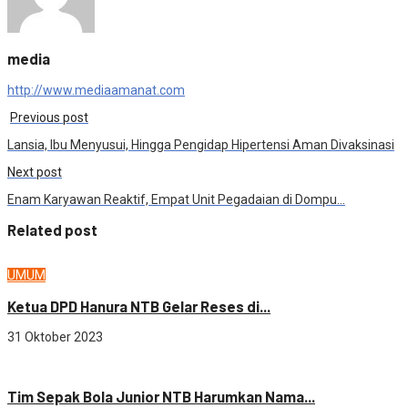
media
http://www.mediaamanat.com
Previous post
Lansia, Ibu Menyusui, Hingga Pengidap Hipertensi Aman Divaksinasi
Next post
Enam Karyawan Reaktif, Empat Unit Pegadaian di Dompu…
Related post
UMUM
Ketua DPD Hanura NTB Gelar Reses di...
31 Oktober 2023
OLAHRAGA
Tim Sepak Bola Junior NTB Harumkan Nama...