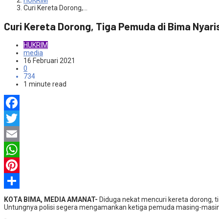
HUKRIM
Curi Kereta Dorong,…
Curi Kereta Dorong, Tiga Pemuda di Bima Nyari
HUKRIM
media
16 Februari 2021
0
734
1 minute read
Facebook
Twitter
Email
WhatsApp
Pinterest
Share
KOTA BIMA, MEDIA AMANAT-
Diduga nekat mencuri kereta dorong, t
Untungnya polisi segera mengamankan ketiga pemuda masing-masing,