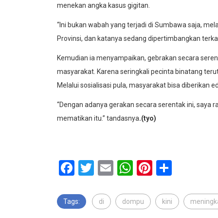
menekan angka kasus gigitan.
“Ini bukan wabah yang terjadi di Sumbawa saja, mela
Provinsi, dan katanya sedang dipertimbangkan terkait 
Kemudian ia menyampaikan, gebrakan secara serentak
masyarakat. Karena seringkali pecinta binatang teru
Melalui sosialisasi pula, masyarakat bisa diberikan 
“Dengan adanya gerakan secara serentak ini, saya ras
mematikan itu.” tandasnya
.(tyo)
Facebook
Twitter
Email
WhatsApp
Pinterest
Share
Tags:
di
dompu
kini
meningk