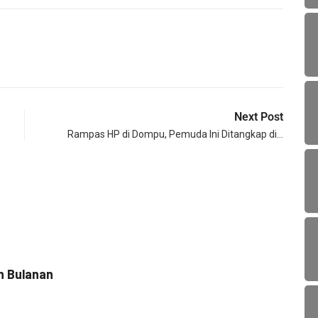
Next Post
Rampas HP di Dompu, Pemuda Ini Ditangkap di…
KES
n Bulanan
RSUD 
1 No