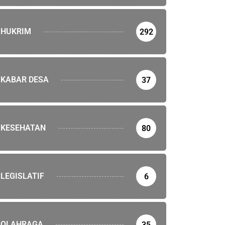
HUKRIM
292
KABAR DESA
37
KESEHATAN
80
EHATAN
LEGISLATIF
6
Dompu Disurvey Tim Surveyor Akreditasi
vember 2023
OLAHRAGA
35