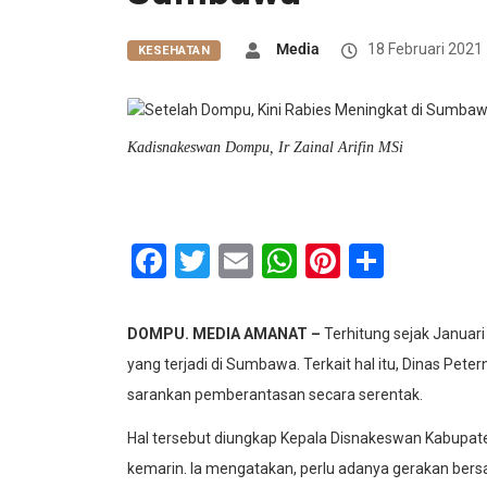
Media
18 Februari 2021
KESEHATAN
Kadisnakeswan Dompu, Ir Zainal Arifin MSi
Facebook
Twitter
Email
WhatsApp
Pinterest
Share
DOMPU. MEDIA AMANAT –
Terhitung sejak Januari 
yang terjadi di Sumbawa. Terkait hal itu, Dinas P
sarankan pemberantasan secara serentak.
Hal tersebut diungkap Kepala Disnakeswan Kabupaten
kemarin. Ia mengatakan, perlu adanya gerakan bersama