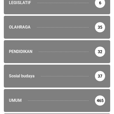
LEGISLATIF
6
OLAHRAGA
35
PENDIDIKAN
32
Sosial budaya
37
UMUM
465