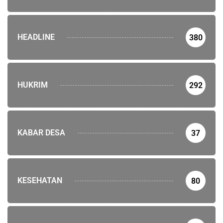
HEADLINE
380
HUKRIM
292
KABAR DESA
37
KESEHATAN
80