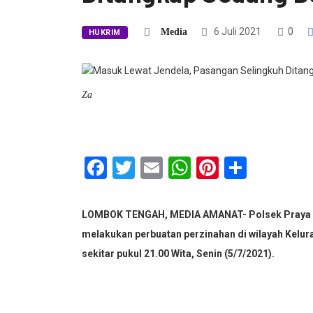
6 Juli 2021
0
Media
HUKRIM
Za
Facebook
Twitter
Email
WhatsApp
Pinterest
Share
LOMBOK TENGAH, MEDIA AMANAT- Polsek Praya m
melakukan perbuatan perzinahan di wilayah Kel
sekitar pukul 21.00 Wita, Senin (5/7/2021).