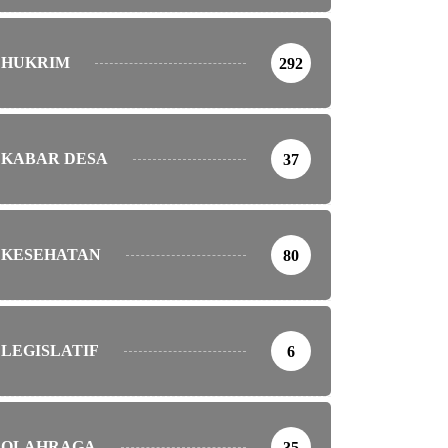
HUKRIM
292
KABAR DESA
37
KESEHATAN
80
LEGISLATIF
6
OLAHRAGA
35