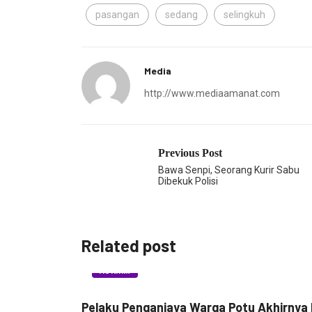
pasangan
sedang
selingkuh
Media
http://www.mediaamanat.com
Previous Post
Bawa Senpi, Seorang Kurir Sabu
Dibekuk Polisi
Related post
HUKRIM
Pelaku Penganiaya Warga Potu Akhirnya D