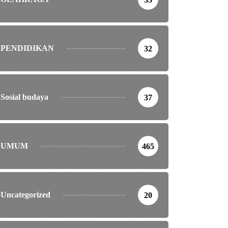
PENDIDIKAN
32
Sosial budaya
37
UMUM
465
Uncategorized
20
RIM
a Depresi, Seorang Pemuda Gantung Diri di...