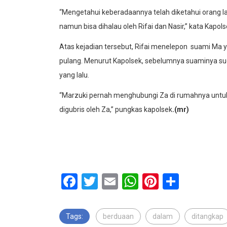
“Mengetahui keberadaannya telah diketahui orang la
namun bisa dihalau oleh Rifai dan Nasir,” kata Kapols
Atas kejadian tersebut, Rifai menelepon suami Ma y
pulang. Menurut Kapolsek, sebelumnya suaminya su
yang lalu.
“Marzuki pernah menghubungi Za di rumahnya untu
digubris oleh Za,” pungkas kapolsek
.(mr)
Facebook
Twitter
Email
WhatsApp
Pinterest
Share
Tags:
berduaan
dalam
ditangkap