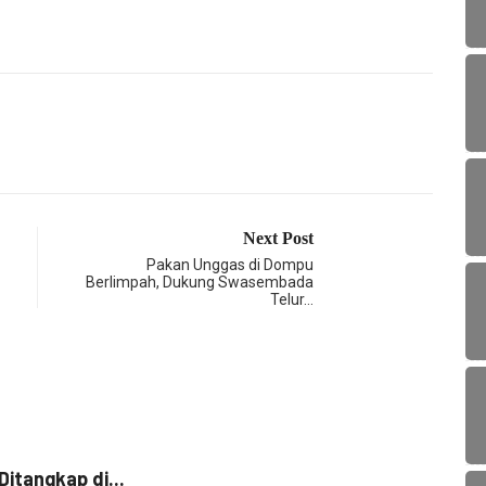
Next Post
Pakan Unggas di Dompu
Berlimpah, Dukung Swasembada
Telur…
HUK
itangkap di...
Didug