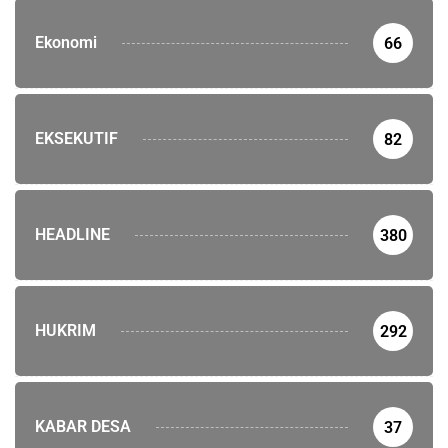
Ekonomi
66
EKSEKUTIF
82
HEADLINE
380
HUKRIM
292
KABAR DESA
37