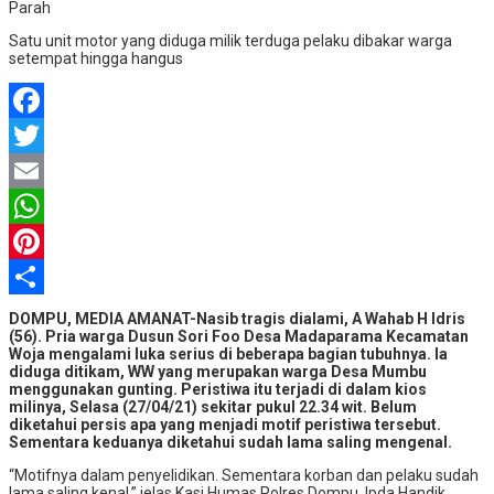
Satu unit motor yang diduga milik terduga pelaku dibakar warga
setempat hingga hangus
Facebook
Twitter
Email
WhatsApp
Pinterest
Share
DOMPU, MEDIA AMANAT-Nasib tragis dialami, A Wahab H Idris
(56). Pria warga Dusun Sori Foo Desa Madaparama Kecamatan
Woja mengalami luka serius di beberapa bagian tubuhnya. Ia
diduga ditikam, WW yang merupakan warga Desa Mumbu
menggunakan gunting. Peristiwa itu terjadi di dalam kios
milinya, Selasa (27/04/21) sekitar pukul 22.34 wit. Belum
diketahui persis apa yang menjadi motif peristiwa tersebut.
Sementara keduanya diketahui sudah lama saling mengenal.
“Motifnya dalam penyelidikan. Sementara korban dan pelaku sudah
lama saling kenal,” jelas Kasi Humas Polres Dompu, Ipda Handik