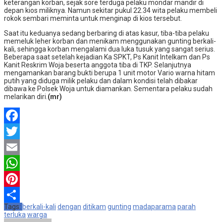
keterangan korban, sejak sore terduga pelaku mondar mandir di
depan kios miliknya. Namun sekitar pukul 22.34 wita pelaku membeli
rokok sembari meminta untuk menginap di kios tersebut.
Saat itu keduanya sedang berbaring di atas kasur, tiba-tiba pelaku
memeluk leher korban dan menikam menggunakan gunting berkali-
kali, sehingga korban mengalami dua luka tusuk yang sangat serius.
Beberapa saat setelah kejadian Ka SPKT, Ps Kanit Intelkam dan Ps
Kanit Reskrim Woja beserta anggota tiba di TKP. Selanjutnya
mengamankan barang bukti berupa 1 unit motor Vario warna hitam
putih yang diduga milik pelaku dan dalam kondisi telah dibakar
dibawa ke Polsek Woja untuk diamankan. Sementara pelaku sudah
melarikan diri.
(mr)
Facebook
Twitter
Email
WhatsApp
Pinterest
Tags:
berkali-kali
dengan
ditikam
gunting
madaparama
parah
Share
terluka
warga