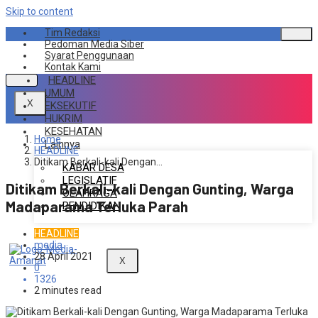
Skip to content
Tim Redaksi
Pedoman Media Siber
Syarat Penggunaan
Kontak Kami
HEADLINE
UMUM
X
EKSEKUTIF
HUKRIM
KESEHATAN
Home
Lainnya
HEADLINE
Ditikam Berkali-kali Dengan…
KABAR DESA
LEGISLATIF
Ditikam Berkali-kali Dengan Gunting, Warga
OLAHRAGA
Madaparama Terluka Parah
PENDIDIKAN
HEADLINE
media
28 April 2021
X
0
1326
2 minutes read