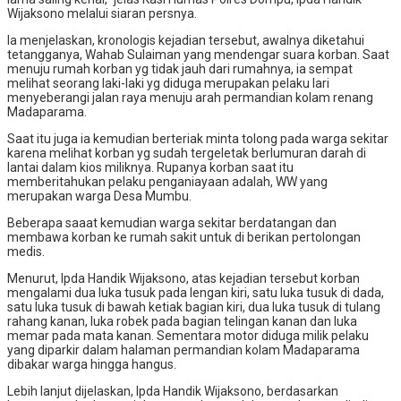
Wijaksono melalui siaran persnya.
Ia menjelaskan, kronologis kejadian tersebut, awalnya diketahui
tetangganya, Wahab Sulaiman yang mendengar suara korban. Saat
menuju rumah korban yg tidak jauh dari rumahnya, ia sempat
melihat seorang laki-laki yg diduga merupakan pelaku lari
menyeberangi jalan raya menuju arah permandian kolam renang
Madaparama.
Saat itu juga ia kemudian berteriak minta tolong pada warga sekitar
karena melihat korban yg sudah tergeletak berlumuran darah di
lantai dalam kios miliknya. Rupanya korban saat itu
memberitahukan pelaku penganiayaan adalah, WW yang
merupakan warga Desa Mumbu.
Beberapa saaat kemudian warga sekitar berdatangan dan
membawa korban ke rumah sakit untuk di berikan pertolongan
medis.
Menurut, Ipda Handik Wijaksono, atas kejadian tersebut korban
mengalami dua luka tusuk pada lengan kiri, satu luka tusuk di dada,
satu luka tusuk di bawah ketiak bagian kiri, dua luka tusuk di tulang
rahang kanan, luka robek pada bagian telingan kanan dan luka
memar pada mata kanan. Sementara motor diduga milik pelaku
yang diparkir dalam halaman permandian kolam Madaparama
dibakar warga hingga hangus.
Lebih lanjut dijelaskan, Ipda Handik Wijaksono, berdasarkan