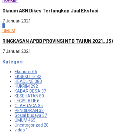
HUKRIM
Oknum ASN Dikes Tertangkap Jual Ekstasi
7 Januari 2021
4
UMUM
RINGKASAN APBD PROVINSI NTB TAHUN 2021…(3)
7 Januari 2021
Kategori
Ekonomi
66
EKSEKUTIF
82
HEADLINE
380
HUKRIM
292
KABAR DESA
37
KESEHATAN
80
LEGISLATIF
6
OLAHRAGA
35
PENDIDIKAN
32
Sosial budaya
37
UMUM
465
Uncategorized
20
video
1