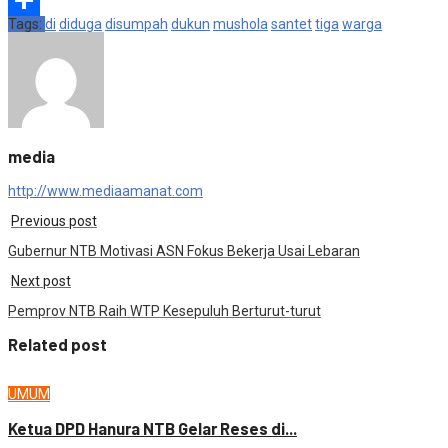
Tags:
di
diduga
disumpah
dukun
mushola
santet
tiga
warga
Share
media
http://www.mediaamanat.com
Previous post
Gubernur NTB Motivasi ASN Fokus Bekerja Usai Lebaran
Next post
Pemprov NTB Raih WTP Kesepuluh Berturut-turut
Related post
UMUM
Ketua DPD Hanura NTB Gelar Reses di...