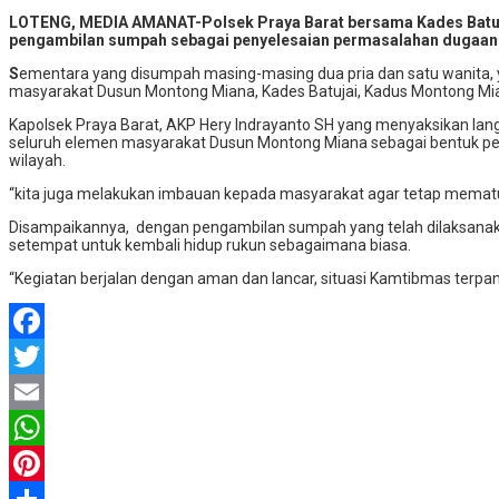
Share
LOTENG, MEDIA AMANAT-Polsek Praya Barat bersama Kades Batuja
pengambilan sumpah sebagai penyelesaian permasalahan dugaan du
S
ementara yang disumpah masing-masing dua pria dan satu wanita, ya
masyarakat Dusun Montong Miana, Kades Batujai, Kadus Montong Mi
Kapolsek Praya Barat, AKP Hery Indrayanto SH yang menyaksikan la
seluruh elemen masyarakat Dusun Montong Miana sebagai bentuk pen
wilayah.
“kita juga melakukan imbauan kepada masyarakat agar tetap mematu
Disampaikannya, dengan pengambilan sumpah yang telah dilaksana
setempat untuk kembali hidup rukun sebagaimana biasa.
“Kegiatan berjalan dengan aman dan lancar, situasi Kamtibmas terpa
Facebook
Twitter
Email
WhatsApp
Pinterest