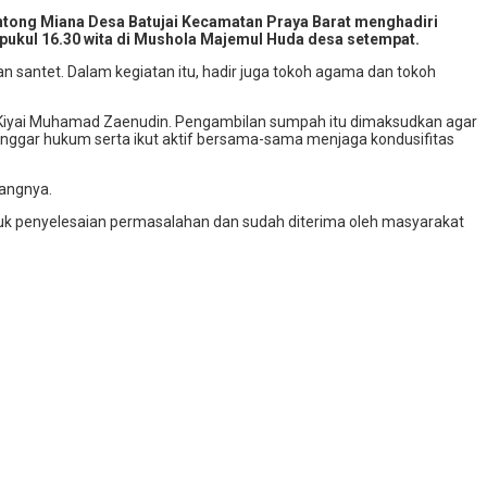
tong Miana Desa Batujai Kecamatan Praya Barat menghadiri
pukul 16.30 wita di Mushola Majemul Huda desa setempat.
 santet. Dalam kegiatan itu, hadir juga tokoh agama dan tokoh
, Kiyai Muhamad Zaenudin. Pengambilan sumpah itu dimaksudkan agar
ggar hukum serta ikut aktif bersama-sama menjaga kondusifitas
rangnya.
k penyelesaian permasalahan dan sudah diterima oleh masyarakat