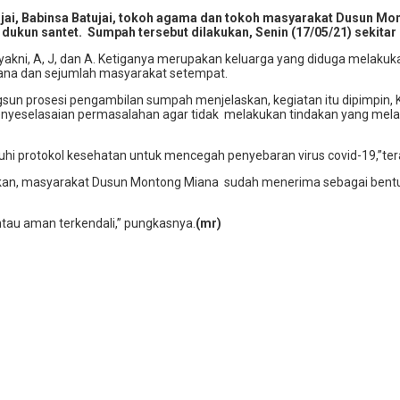
i, Babinsa Batujai, tokoh agama dan tokoh masyarakat Dusun Mon
kun santet. Sumpah tersebut dilakukan, Senin (17/05/21) sekitar 
kni, A, J, dan A. Ketiganya merupakan keluarga yang diduga melakukan
ana dan sejumlah masyarakat setempat.
ngsun prosesi pengambilan sumpah menjelaskan, kegiatan itu dipimpin
yeselasaian permasalahan agar tidak melakukan tindakan yang melan
hi protokol kesehatan untuk mencegah penyebaran virus covid-19,”te
kan, masyarakat Dusun Montong Miana sudah menerima sebagai bentu
ntau aman terkendali,” pungkasnya.
(mr)