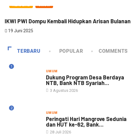
HEADLINE
UMUM
IKWI PWI Dompu Kembali Hidupkan Arisan Bulanan
R
19 Juni 2025
TERBARU
POPULAR
COMMENTS
1
UMUM
Dukung Program Desa Berdaya
NTB, Bank NTB Syariah...
3 Agustus 2026
2
UMUM
Peringati Hari Mangrove Sedunia
dan HUT ke-62, Bank...
28 Juli 2026