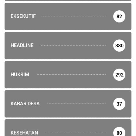
EKSEKUTIF
82
HEADLINE
380
HUKRIM
292
KABAR DESA
37
KESEHATAN
80