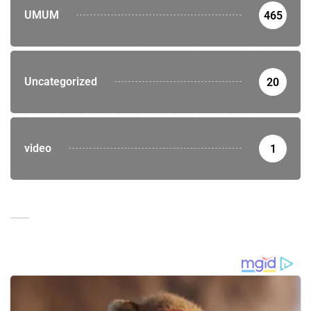
UMUM
465
Uncategorized
20
video
1