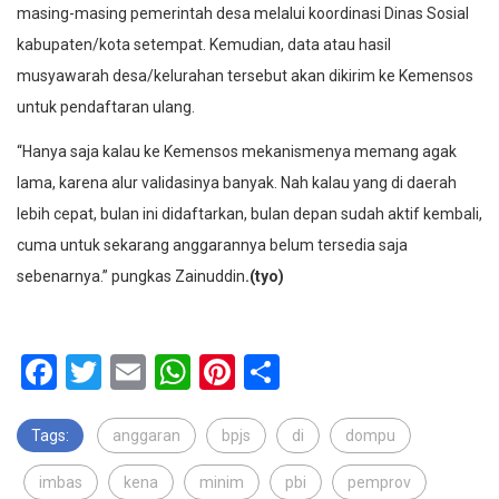
masing-masing pemerintah desa melalui koordinasi Dinas Sosial
kabupaten/kota setempat. Kemudian, data atau hasil
musyawarah desa/kelurahan tersebut akan dikirim ke Kemensos
untuk pendaftaran ulang.
“Hanya saja kalau ke Kemensos mekanismenya memang agak
lama, karena alur validasinya banyak. Nah kalau yang di daerah
lebih cepat, bulan ini didaftarkan, bulan depan sudah aktif kembali,
cuma untuk sekarang anggarannya belum tersedia saja
sebenarnya.” pungkas Zainuddin
.(tyo)
Facebook
Twitter
Email
WhatsApp
Pinterest
Share
Tags:
anggaran
bpjs
di
dompu
imbas
kena
minim
pbi
pemprov