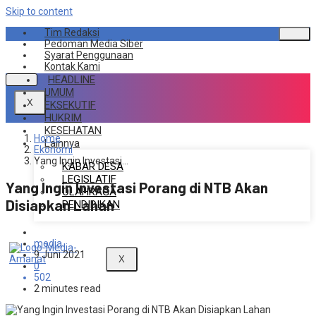
Skip to content
Tim Redaksi
Pedoman Media Siber
Syarat Penggunaan
Kontak Kami
HEADLINE
UMUM
X
EKSEKUTIF
HUKRIM
KESEHATAN
Home
Lainnya
Ekonomi
Yang Ingin Investasi…
KABAR DESA
LEGISLATIF
Yang Ingin Investasi Porang di NTB Akan
OLAHRAGA
Disiapkan Lahan
PENDIDIKAN
Ekonomi
media
9 Juni 2021
X
0
502
2 minutes read