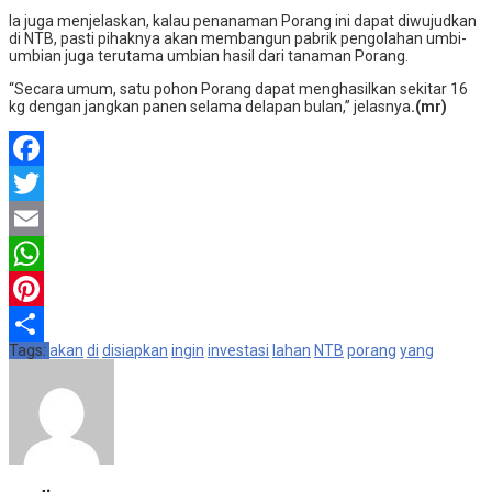
Ia juga menjelaskan, kalau penanaman Porang ini dapat diwujudkan
di NTB, pasti pihaknya akan membangun pabrik pengolahan umbi-
umbian juga terutama umbian hasil dari tanaman Porang.
“Secara umum, satu pohon Porang dapat menghasilkan sekitar 16
kg dengan jangkan panen selama delapan bulan,” jelasnya
.(mr)
Facebook
Twitter
Email
WhatsApp
Pinterest
Tags:
akan
di
disiapkan
ingin
investasi
lahan
NTB
porang
yang
Share