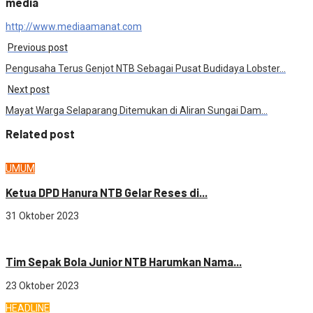
media
http://www.mediaamanat.com
Previous post
Pengusaha Terus Genjot NTB Sebagai Pusat Budidaya Lobster…
Next post
Mayat Warga Selaparang Ditemukan di Aliran Sungai Dam…
Related post
UMUM
Ketua DPD Hanura NTB Gelar Reses di...
31 Oktober 2023
OLAHRAGA
Tim Sepak Bola Junior NTB Harumkan Nama...
23 Oktober 2023
HEADLINE