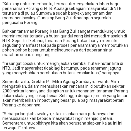
“Kita siap untuk membantu, termasuk menyediakan lahan bagi
penanaman Porang di NTB. Apalagi sebagian masyarakat di NTB
terutama di pulau Sumbawa sudah banyak yang tanam dan
memanen hasilnya,” ungkap Bang Zul di hadapan sejumlah
pengusaha Porang.
Bahkan tanaman Porang, kata Bang Zul, sangat mendukung untuk
meminimalisir terjadinya hutan gundul yang kini menjadi masalah di
NTB. Seperti diketahui, tanaman Porang bukan hanya memiliki
segudang manfaat tapi pada proses penanamannya membutuhkan
pohon-pohon besar untuk melindunginya dari paparan sinar
matahari secara langsung.
“Ini sangat cocok untuk menghijaukan kembali hutan-hutan kita di
NTB. Jadi masyarakat tidak lagi bertumpu pada tanaman jagung
yang menyebabkan pembukaan hutan semakin luas,” harapnya.
Sementara itu, Direktur PT Mitra Agung Surabaya, Irwanto Alim
mengatakan, dalam mensukseskan rencana ini dibutuhkan sekitar
2000 hektar lahan yang disiapkan untuk menanam tanaman Porang
dalam skala yang cukup besar. Sehingga dengan jumlah yang besar
akan memberikan impact yang besar pula bagi masyarakat petani
Porang ke depannya.
“Sebagai langkah awalnya, kita disiapkan para petaninya dan
mensosialisasikan kepada masyarakat ingin menjadi petani.
Sementara untuk bibitnya kita akan berusaha siapkan kalau ini ini
terwujud,” katanya.