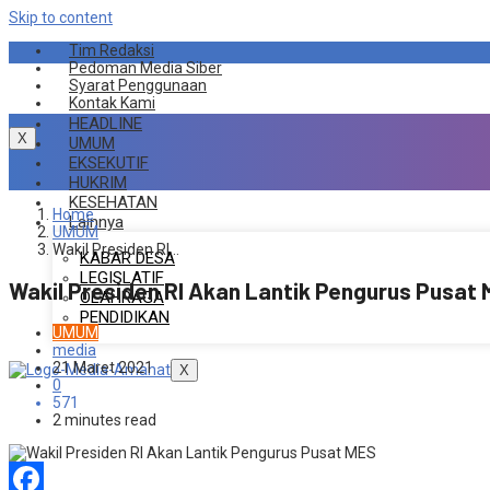
Skip to content
Tim Redaksi
Pedoman Media Siber
Syarat Penggunaan
Kontak Kami
HEADLINE
X
UMUM
EKSEKUTIF
HUKRIM
KESEHATAN
Home
Lainnya
UMUM
Wakil Presiden RI…
KABAR DESA
LEGISLATIF
Wakil Presiden RI Akan Lantik Pengurus Pusat
OLAHRAGA
PENDIDIKAN
UMUM
media
21 Maret 2021
X
0
571
2 minutes read