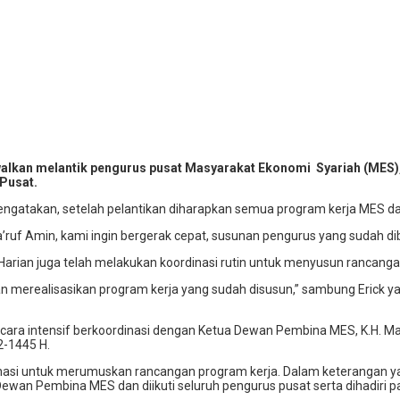
lkan melantik pengurus pusat Masyarakat Ekonomi Syariah (MES), 
 Pusat.
gatakan, setelah pelantikan diharapkan semua program kerja MES dap
f Amin, kami ingin bergerak cepat, susunan pengurus yang sudah diben
rian juga telah melakukan koordinasi rutin untuk menyusun rancanga
an merealisasikan program kerja yang sudah disusun,” sambung Erick 
cara intensif berkoordinasi dengan Ketua Dewan Pembina MES, K.H. Ma
2-1445 H.
inasi untuk merumuskan rancangan program kerja. Dalam keterangan ya
ewan Pembina MES dan diikuti seluruh pengurus pusat serta dihadiri p