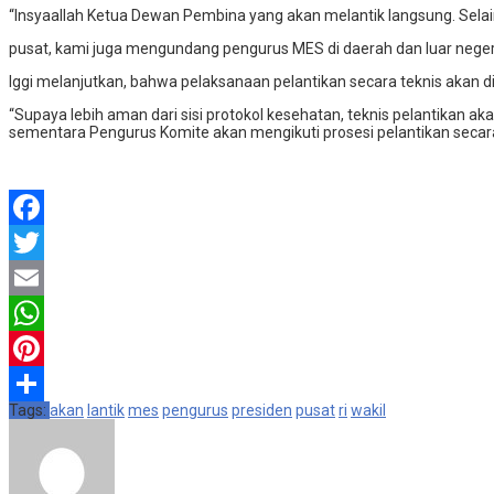
“Insyaallah Ketua Dewan Pembina yang akan melantik langsung. Selai
pusat, kami juga mengundang pengurus MES di daerah dan luar negeri s
Iggi melanjutkan, bahwa pelaksanaan pelantikan secara teknis akan dila
“Supaya lebih aman dari sisi protokol kesehatan, teknis pelantikan aka
sementara Pengurus Komite akan mengikuti prosesi pelantikan secara 
Facebook
Twitter
Email
WhatsApp
Pinterest
Tags:
akan
lantik
mes
pengurus
presiden
pusat
ri
wakil
Share