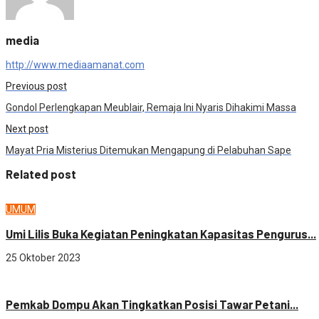
media
http://www.mediaamanat.com
Previous post
Gondol Perlengkapan Meublair, Remaja Ini Nyaris Dihakimi Massa
Next post
Mayat Pria Misterius Ditemukan Mengapung di Pelabuhan Sape
Related post
UMUM
Umi Lilis Buka Kegiatan Peningkatan Kapasitas Pengurus...
25 Oktober 2023
Ekonomi
Pemkab Dompu Akan Tingkatkan Posisi Tawar Petani...