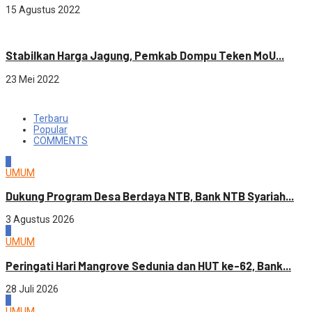
15 Agustus 2022
Ekonomi
Stabilkan Harga Jagung, Pemkab Dompu Teken MoU...
23 Mei 2022
Terbaru
Popular
COMMENTS
1
UMUM
Dukung Program Desa Berdaya NTB, Bank NTB Syariah...
3 Agustus 2026
2
UMUM
Peringati Hari Mangrove Sedunia dan HUT ke-62, Bank...
28 Juli 2026
3
UMUM