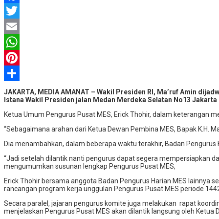
Facebook
Twitter
Email
WhatsApp
Pinterest
Share
JAKARTA, MEDIA AMANAT – Wakil Presiden RI, Ma’ruf Amin dijadwa
Istana Wakil Presiden jalan Medan Merdeka Selatan No13 Jakarta
Ketua Umum Pengurus Pusat MES, Erick Thohir, dalam keterangan men
“Sebagaimana arahan dari Ketua Dewan Pembina MES, Bapak K.H. Ma’ru
Dia menambahkan, dalam beberapa waktu terakhir, Badan Pengurus Ha
“Jadi setelah dilantik nanti pengurus dapat segera mempersiapkan d
mengumumkan susunan lengkap Pengurus Pusat MES,
Erick Thohir bersama anggota Badan Pengurus Harian MES lainnya se
rancangan program kerja unggulan Pengurus Pusat MES periode 144
Secara paralel, jajaran pengurus komite juga melakukan rapat koord
menjelaskan Pengurus Pusat MES akan dilantik langsung oleh Ketua D