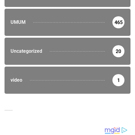
UMUM
465
Uncategorized
20
video
1