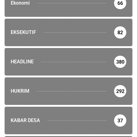
Ekonomi
66
EKSEKUTIF
82
HEADLINE
380
HUKRIM
292
KABAR DESA
37