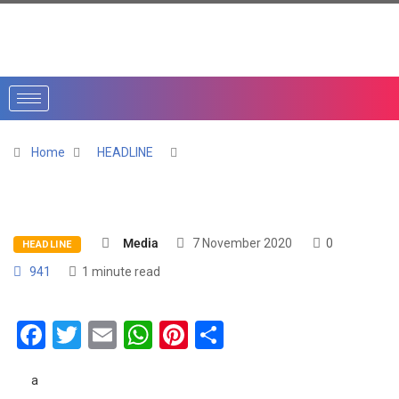
Home
HEADLINE
Media
7 November 2020
0
HEADLINE
941
1 minute read
Facebook
Twitter
Email
WhatsApp
Pinterest
Share
a