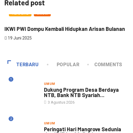
Related post
HEADLINE
UMUM
IKWI PWI Dompu Kembali Hidupkan Arisan Bulanan
R
K
19 Juni 2025
1
TERBARU
POPULAR
COMMENTS
1
UMUM
Dukung Program Desa Berdaya
NTB, Bank NTB Syariah...
3 Agustus 2026
2
UMUM
Peringati Hari Mangrove Sedunia