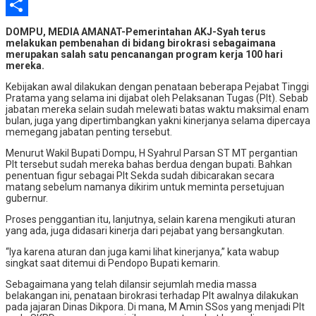
Pinterest
Share
DOMPU, MEDIA AMANAT-Pemerintahan AKJ-Syah terus
melakukan pembenahan di bidang birokrasi sebagaimana
merupakan salah satu pencanangan program kerja 100 hari
mereka.
Kebijakan awal dilakukan dengan penataan beberapa Pejabat Tinggi
Pratama yang selama ini dijabat oleh Pelaksanan Tugas (Plt). Sebab
jabatan mereka selain sudah melewati batas waktu maksimal enam
bulan, juga yang dipertimbangkan yakni kinerjanya selama dipercaya
memegang jabatan penting tersebut.
Menurut Wakil Bupati Dompu, H Syahrul Parsan ST MT pergantian
Plt tersebut sudah mereka bahas berdua dengan bupati. Bahkan
penentuan figur sebagai Plt Sekda sudah dibicarakan secara
matang sebelum namanya dikirim untuk meminta persetujuan
gubernur.
Proses penggantian itu, lanjutnya, selain karena mengikuti aturan
yang ada, juga didasari kinerja dari pejabat yang bersangkutan.
“Iya karena aturan dan juga kami lihat kinerjanya,” kata wabup
singkat saat ditemui di Pendopo Bupati kemarin.
Sebagaimana yang telah dilansir sejumlah media massa
belakangan ini, penataan birokrasi terhadap Plt awalnya dilakukan
pada jajaran Dinas Dikpora. Di mana, M Amin SSos yang menjadi Plt