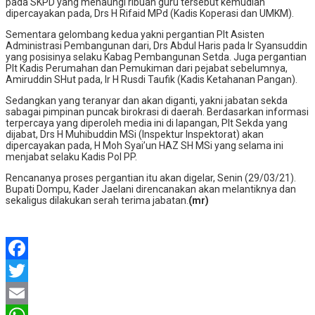
pada SKPD yang menaungi ribuan guru tersebut kemudian
dipercayakan pada, Drs H Rifaid MPd (Kadis Koperasi dan UMKM).
Sementara gelombang kedua yakni pergantian Plt Asisten
Administrasi Pembangunan dari, Drs Abdul Haris pada Ir Syansuddin
yang posisinya selaku Kabag Pembangunan Setda. Juga pergantian
Plt Kadis Perumahan dan Pemukiman dari pejabat sebelumnya,
Amiruddin SHut pada, Ir H Rusdi Taufik (Kadis Ketahanan Pangan).
Sedangkan yang teranyar dan akan diganti, yakni jabatan sekda
sabagai pimpinan puncak birokrasi di daerah. Berdasarkan informasi
terpercaya yang diperoleh media ini di lapangan, Plt Sekda yang
dijabat, Drs H Muhibuddin MSi (Inspektur Inspektorat) akan
dipercayakan pada, H Moh Syai’un HAZ SH MSi yang selama ini
menjabat selaku Kadis Pol PP.
Rencananya proses pergantian itu akan digelar, Senin (29/03/21).
Bupati Dompu, Kader Jaelani direncanakan akan melantiknya dan
sekaligus dilakukan serah terima jabatan.
(mr)
Facebook
Twitter