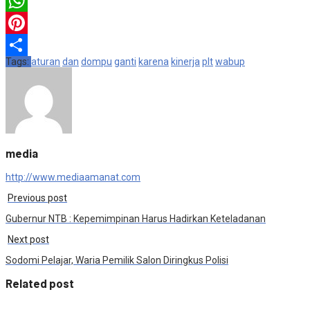
Email
WhatsApp
Pinterest
Tags:
aturan
dan
dompu
ganti
karena
kinerja
plt
wabup
Share
media
http://www.mediaamanat.com
Previous post
Gubernur NTB : Kepemimpinan Harus Hadirkan Keteladanan
Next post
Sodomi Pelajar, Waria Pemilik Salon Diringkus Polisi
Related post