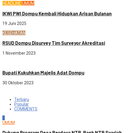
HEADLINE
UMUM
IKWI PWI Dompu Kembali Hidupkan Arisan Bulanan
19 Juni 2025
KESEHATAN
RSUD Dompu Disurvey Tim Surveyor Akreditasi
1 November 2023
Sosial budaya
Bupati Kukuhkan Majelis Adat Dompu
30 Oktober 2023
Terbaru
Popular
COMMENTS
1
UMUM
Dukung Program Desa Berdaya NTB, Bank NTB Syariah...