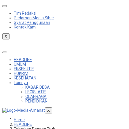
Skip
to
Tim Redaksi
content
Pedoman Media Siber
Syarat Penggunaan
Kontak Kami
X
HEADLINE
UMUM
EKSEKUTIF
HUKRIM
KESEHATAN
Lainnya
KABAR DESA
LEGISLATIF
OLAHRAGA
PENDIDIKAN
X
Home
HEADLINE