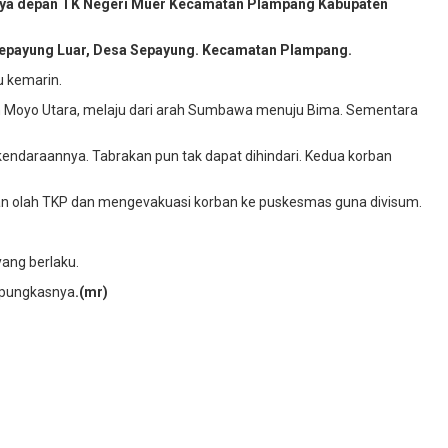
nya depan TK Negeri Muer Kecamatan Plampang Kabupaten
 Sepayung Luar, Desa Sepayung. Kecamatan Plampang.
u kemarin.
tan Moyo Utara, melaju dari arah Sumbawa menuju Bima. Sementara
ndaraannya. Tabrakan pun tak dapat dihindari. Kedua korban
kan olah TKP dan mengevakuasi korban ke puskesmas guna divisum.
ang berlaku.
 pungkasnya
.(mr)