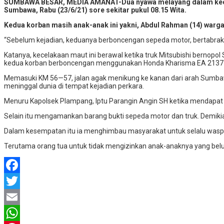
SUMBAWA BESAR, MEDIA AMANAT-Dua nyawa melayang dalam kecelak
Sumbawa, Rabu (23/6/21) sore sekitar pukul 08.15 Wita.
Kedua korban masih anak-anak ini yakni, Abdul Rahman (14) warg
“Sebelum kejadian, keduanya berboncengan sepeda motor, bertabraka
Katanya, kecelakaan maut ini berawal ketika truk Mitsubishi bernop
kedua korban berboncengan menggunakan Honda Kharisma EA 2137 E
Memasuki KM 56—57, jalan agak menikung ke kanan dari arah Sumbaw
meninggal dunia di tempat kejadian perkara.
Menuru Kapolsek Plampang, Iptu Parangin Angin SH ketika mendapat 
Selain itu mengamankan barang bukti sepeda motor dan truk. Demikian
Dalam kesempatan itu ia menghimbau masyarakat untuk selalu waspad
Terutama orang tua untuk tidak mengizinkan anak-anaknya yang be
Facebook
Twitter
Email