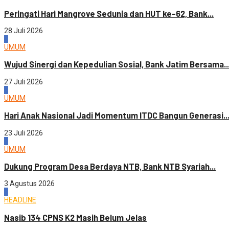
Peringati Hari Mangrove Sedunia dan HUT ke-62, Bank...
28 Juli 2026
3
UMUM
Wujud Sinergi dan Kepedulian Sosial, Bank Jatim Bersama..
27 Juli 2026
4
UMUM
Hari Anak Nasional Jadi Momentum ITDC Bangun Generasi..
23 Juli 2026
1
UMUM
Dukung Program Desa Berdaya NTB, Bank NTB Syariah...
3 Agustus 2026
2
HEADLINE
Nasib 134 CPNS K2 Masih Belum Jelas