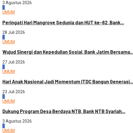
3 Agustus 2026
2
UMUM
Peringati Hari Mangrove Sedunia dan HUT ke-62, Bank...
28 Juli 2026
3
UMUM
Wujud Sinergi dan Kepedulian Sosial, Bank Jatim Bersama..
27 Juli 2026
4
UMUM
Hari Anak Nasional Jadi Momentum ITDC Bangun Generasi..
23 Juli 2026
1
UMUM
Dukung Program Desa Berdaya NTB, Bank NTB Syariah...
3 Agustus 2026
2
UMUM