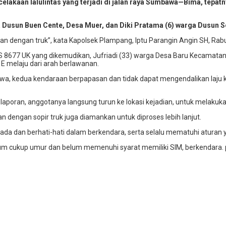
aan lalulintas yang terjadi di jalan raya Sumbawa—Bima, tepat
a Dusun Buen Cente, Desa Muer, dan Diki Pratama (6) warga Dusun
n dengan truk”, kata Kapolsek Plampang, Iptu Parangin Angin SH, Rab
ol S 8677 UK yang dikemudikan, Jufriadi (33) warga Desa Baru Kecama
 melaju dari arah berlawanan.
a, kedua kendaraan berpapasan dan tidak dapat mengendalikan laju ke
laporan, anggotanya langsung turun ke lokasi kejadian, untuk melaku
 dengan sopir truk juga diamankan untuk diproses lebih lanjut.
a dan berhati-hati dalam berkendara, serta selalu mematuhi aturan y
lum cukup umur dan belum memenuhi syarat memiliki SIM, berkendara.