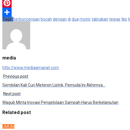
WhatsApp
Pinterest
Tags:
berboncengan
bocah
dengan
di
dua
motor
tabrakan
tewas
tkp
t
Share
media
http://www.mediaamanat.com
Previous post
Sembilan Kali Curi Meteren Listrik, Pemuda Ini Akhirnya…
Next post
Wagub Minta Inovasi Pengelolaan Sampah Harus Berkelanjutan
Related post
UMUM