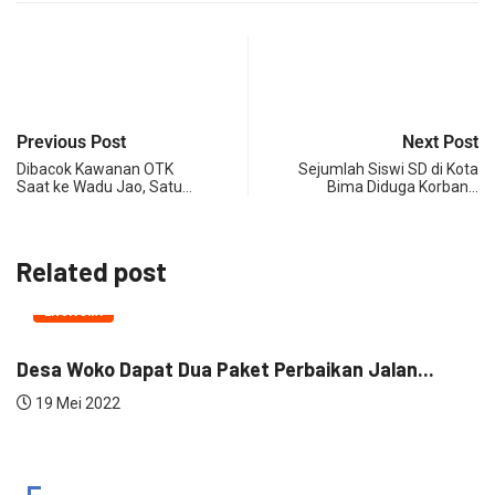
Previous Post
Next Post
Dibacok Kawanan OTK
Sejumlah Siswi SD di Kota
Saat ke Wadu Jao, Satu…
Bima Diduga Korban…
Related post
EKONOMI
Desa Woko Dapat Dua Paket Perbaikan Jalan...
T
19 Mei 2022