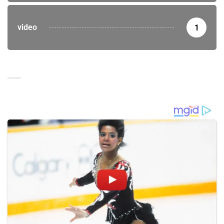
video
1