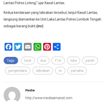
Lantas Polres Loteng,” ujar Kasat Lantas.
Kedua kendaraan yang tabrakan tersebut, lanjut Kasat Lantas,
langsung diamankan ke Unit Laka Lantas Polres Lombok Tengah
sebagai barang bukti
.(mr)
Facebook
Twitter
Email
WhatsApp
Pinterest
Share
Tags:
beat
dua
f1zr
luka
parah
pengendara
tabrakan
vs
yamaha
Media
http://www.mediaamanat.com