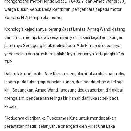
mengendarai motor Honda Beat DR 6482 Y, dan Amaq Wandi (50),
warga Dusun Rebuk Desa Rembitan, pengendara sepeda motor
Yamaha FI ZR tanpa plat nomor.
Kronologis kejadiannya, terang Kasat Lantas, Amaq Wandi datang
dari timur menuju barat, sesampainya di lokasi kejadian tikungan
jalan raya Songgong tidak melihat ada, Ade Niman di depannya
yang melaju dari arah barat. akibatnya keduanya “adu jangkrik” di
TKP.
Dalam laka lantas itu, Ade Niman mengalami luka robek pada alis,
lebam pada tulang pipi sebelah kanan, dan pendarahan di telinga
kiri. Sedangkan, Amaq Wandi langsung tidak sadarkan diri akibat
mengalami pendarahan telinga kiri kanan dan luka robek pada
kepala.
“Keduanya dilarikan ke Puskesmas Kuta untuk mendapatkan
perawatan medis, selanjutnya ditangani oleh Piket Unit Laka