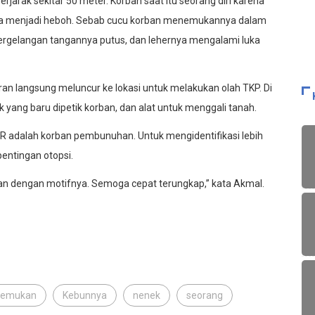
rjarak sekitar 50 meter. Korban saat itu seorang diri karena
ana menjadi heboh. Sebab cucu korban menemukannya dalam
ergelangan tangannya putus, dan lehernya mengalami luka
n langsung meluncur ke lokasi untuk melakukan olah TKP. Di
 yang baru dipetik korban, dan alat untuk menggali tanah.
 SR adalah korban pembunuhan. Untuk mengidentifikasi lebih
pentingan otopsi.
ian dengan motifnya. Semoga cepat terungkap,” kata Akmal.
temukan
Kebunnya
nenek
seorang