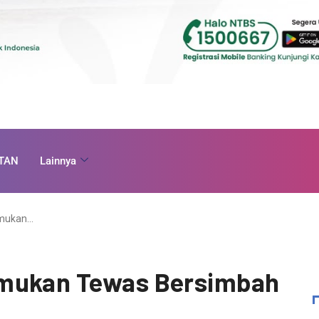
TAN
Lainnya
emukan…
emukan Tewas Bersimbah