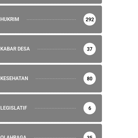
HUKRIM
292
KABAR DESA
37
KESEHATAN
80
LEGISLATIF
6
HRAGA
epak Bola Junior NTB Harumkan Nama...
OLAHRAGA
35