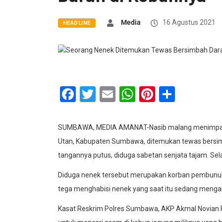
Media
16 Agustus 2021
HEADLINE
Facebook
Twitter
Email
WhatsApp
Pinterest
Share
SUMBAWA, MEDIA AMANAT-Nasib malang menimpa, S
Utan, Kabupaten Sumbawa, ditemukan tewas bersimb
tangannya putus, diduga sabetan senjata tajam. Sela
Diduga nenek tersebut merupakan korban pembunuh
tega menghabisi nenek yang saat itu sedang menga
Kasat Reskrim Polres Sumbawa, AKP Akmal Novian 