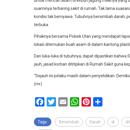
untuk mencari asam di kebun jagung miliknya yang be
suaminya terbaring sakit di rumah. Tak lama suas
kondisi tak bernyawa. Tubuhnya bersimbah darah, p
terbuka.
Pihaknya bersama Polsek Utan yang mendapat lapora
lokasi ditemukan buah asam di dalam kantong plastik
Dari luka-luka di tubuhnya, dapat dipastikan bahwa
jauh, jasad korban dititipkan di Rumah Sakit guna ke
“Sejauh ini pelaku masih dalam penyelidikan. Demik
(mr)
Facebook
Twitter
Email
WhatsApp
Pinterest
Share
Tags:
Bersimbah
Darah
di
di