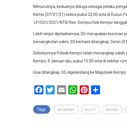
Menurutnya, keduanya diduga sebagai pelaku penga
Kamis (07/01/21) sekira pukul 22.00 wita di Dusun
:LP/02/I/2021/NTB/Res. Dompu/Sek.Kempo tanggal 
Lebih lanjut dijelaskannya, SS merupakan buronan 
bersangkutan yakni, SS berhasil ditangkap, Senin (0
Sebelumnya Polsek Kempo telah menangkap salah s
Kempo, 9 Januari lalu, pukul 15.00 wita di sekitar ru
Usai ditangkap, SS digelandang ke Mapolsek Kempo 
Facebook
Twitter
Email
WhatsApp
Pinterest
Share
Tags:
amankan
buron
kempo