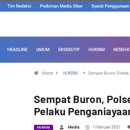
Tim Redaksi
Pedoman Media Siber
Syarat Penggunaan
HEADLINE
UMUM
EKSEKUTIF
HUKRIM
KESEHA
Home
HUKRIM
Sempat Buron, Polsek
Sempat Buron, Pol
Pelaku Penganiayaa
Media
1 Februari 2021
HUKRIM