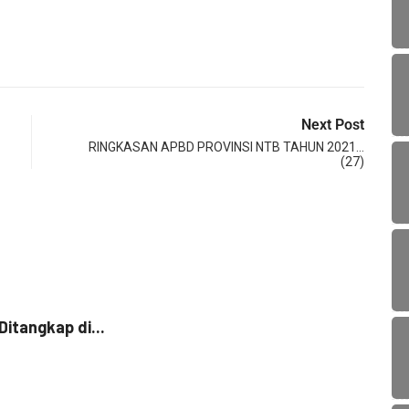
Next Post
RINGKASAN APBD PROVINSI NTB TAHUN 2021…
(27)
HUK
itangkap di...
Curi 
5 Jan