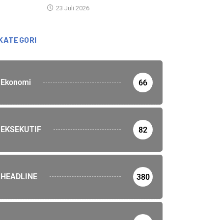
23 Juli 2026
KATEGORI
Ekonomi
66
EKSEKUTIF
82
HEADLINE
380