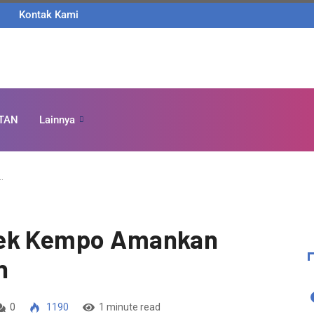
Kontak Kami
TAN
Lainnya
…
sek Kempo Amankan
n
0
1190
1 minute read