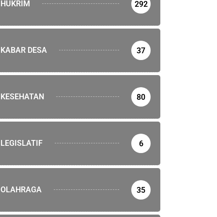
HUKRIM
292
KABAR DESA
37
KESEHATAN
80
LEGISLATIF
6
RIM
Tiga Ekor Kerbau, Dua Pelaku Diringkus
uari 2022
OLAHRAGA
35