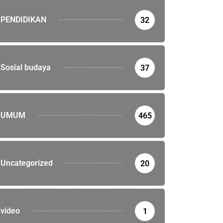
PENDIDIKAN
32
Sosial budaya
37
UMUM
465
Uncategorized
20
video
1