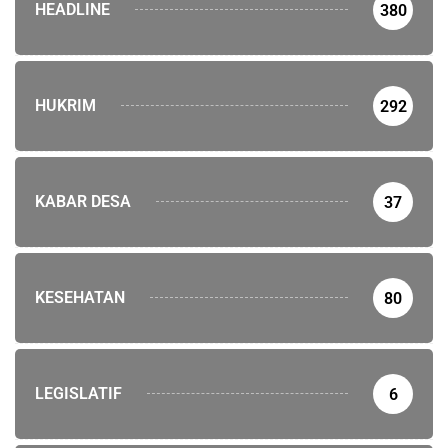
HEADLINE
380
HUKRIM
292
KABAR DESA
37
KESEHATAN
80
LEGISLATIF
6