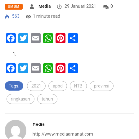
Media
29 Januari 2021
0
UMUM
563
1 minute read
Facebook
Twitter
Email
WhatsApp
Pinterest
Share
Facebook
Twitter
Email
WhatsApp
Pinterest
Share
Tags:
2021
apbd
NTB
provinsi
ringkasan
tahun
Media
http://www.mediaamanat.com