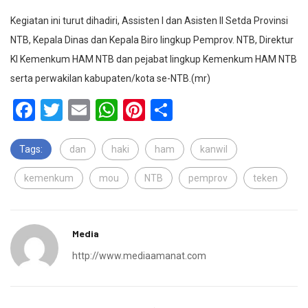
Kegiatan ini turut dihadiri, Assisten I dan Asisten II Setda Provinsi
NTB, Kepala Dinas dan Kepala Biro lingkup Pemprov. NTB, Direktur
KI Kemenkum HAM NTB dan pejabat lingkup Kemenkum HAM NTB
serta perwakilan kabupaten/kota se-NTB.(mr)
Facebook
Twitter
Email
WhatsApp
Pinterest
Share
Tags:
dan
haki
ham
kanwil
kemenkum
mou
NTB
pemprov
teken
Media
http://www.mediaamanat.com