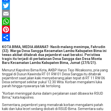
Facebook
Twitter
Email
WhatsApp
Pinterest
Share
KOTA BIMA, MEDIA AMANAT- Nasib malang menimpa, Fahrudin
(32). Warga Desa Sangga Kecamatan Lambu Kabupaten Bima ini
tewas akibat ditabrak dua pejambret saat beraksi. Peristiwa
tragis itu terjadi di perbatasan Desa Sangga dan Desa Monta
Baru Kecamatan Lambu Kabupaten Bima, Jumat (27/5/21).
Menurut Kapolres Bima Kota, AKBP Haryo Tejo Wicaksono, pria yang
tinggal di Dusun Kawinda RT 01 RW 01 Desa Sangga itu ditabrak
pejambret saat jalan kaki menyeberang jalan tepat di RT 11 RW 06
Desa setempat sekitar pukul 12.30 Wita. Korban mengalami luka
parah hingga nyawanya tak tertolong.
“Korban meninggal dunia dalam perjalanan saat dibawa ke RSUD
Bima,” kata kapolres.
Sementara, pejambret yang menabrak korban mengalami patah
kaki dan luka lecet sedang diobati di RSUD Bima. Sementara satu