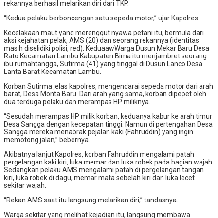
rekannya berhasil melarikan diri dari TKP.
“Kedua pelaku berboncengan satu sepeda motor,” ujar Kapolres.
Kecelakaan maut yang merenggut nyawa petani itu, bermula dari
aksi kejahatan pelak, AMS (20) dan seorang rekannya (identitas
masih diselidiki polisi, red). KeduaawWarga Dusun Mekar Baru Desa
Rato Kecamatan Lambu Kabupaten Bima itu menjambret seorang
ibu rumahtangga, Sutirma (41) yang tinggal di Dusun Lanco Desa
Lanta Barat Kecamatan Lambu.
Korban Sutirma jelas kapolres, mengendarai sepeda motor dari arah
barat, Desa Monta Baru. Dari arah yang sama, korban dipepet oleh
dua terduga pelaku dan merampas HP miliknya.
“Sesudah merampas HP milik korban, keduanya kabur ke arah timur
Desa Sangga dengan kecepatan tinggi. Namun di pertengahan Desa
Sangga mereka menabrak pejalan kaki (Fahruddin) yang ingin
memotong jalan,” bebernya.
Akibatnya lanjut Kapolres, korban Fahruddin mengalami patah
pergelangan kaki kiri, luka memar dan luka robek pada bagian wajah.
Sedangkan pelaku AMS mengalami patah di pergelangan tangan
kiri, luka robek di dagu, memar mata sebelah kiri dan luka lecet
sekitar wajah.
“Rekan AMS saat itu langsung melarikan diri,” tandasnya.
Warga sekitar yang melihat kejadian itu, langsung membawa