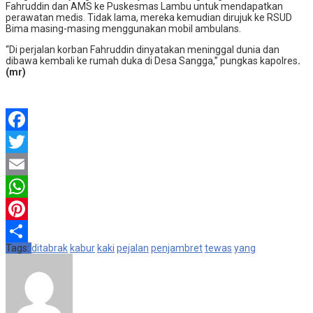
Fahruddin dan AMS ke Puskesmas Lambu untuk mendapatkan
perawatan medis. Tidak lama, mereka kemudian dirujuk ke RSUD
Bima masing-masing menggunakan mobil ambulans.
“Di perjalan korban Fahruddin dinyatakan meninggal dunia dan
dibawa kembali ke rumah duka di Desa Sangga,” pungkas kapolres
.
(mr)
Facebook
Twitter
Email
WhatsApp
Pinterest
Tags:
ditabrak
kabur
kaki
pejalan
penjambret
tewas
yang
Share