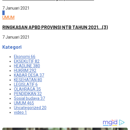
7 Januari 2021
4
UMUM
RINGKASAN APBD PROVINSI NTB TAHUN 2021…(3)
7 Januari 2021
Kategori
Ekonomi
66
EKSEKUTIF
82
HEADLINE
380
HUKRIM
292
KABAR DESA
37
KESEHATAN
80
LEGISLATIF
6
OLAHRAGA
35
PENDIDIKAN
32
Sosial budaya
37
UMUM
465
Uncategorized
20
video
1