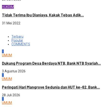
HUKRIM
Tidak Terima Ibu Dianiaya, Kakak Tebas Adik...
31 Mei 2022
Terbaru
Popular
COMMENTS
1
UMUM
Dukung Program Desa Berdaya NTB, Bank NTB Syariah...
3 Agustus 2026
2
UMUM
Peringati Hari Mangrove Sedunia dan HUT ke-62, Bank...
28 Juli 2026
3
UMUM