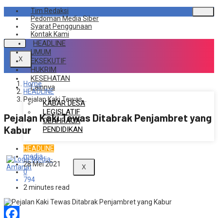
Skip
Tim Redaksi
to
Pedoman Media Siber
content
Syarat Penggunaan
Kontak Kami
HEADLINE
UMUM
X
EKSEKUTIF
HUKRIM
KESEHATAN
Home
Lainnya
HEADLINE
Pejalan Kaki Tewas…
KABAR DESA
LEGISLATIF
Pejalan Kaki Tewas Ditabrak Penjambret yang
OLAHRAGA
Kabur
PENDIDIKAN
HEADLINE
media
28 Mei 2021
X
0
794
2 minutes read