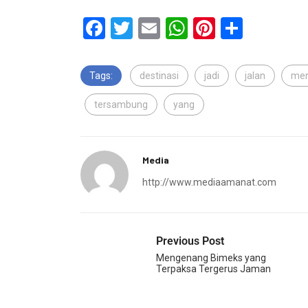
Facebook
Twitter
Email
WhatsApp
Pinterest
Share
Tags:
destinasi
jadi
jalan
men
tersambung
yang
Media
http://www.mediaamanat.com
Previous Post
Mengenang Bimeks yang
Terpaksa Tergerus Jaman