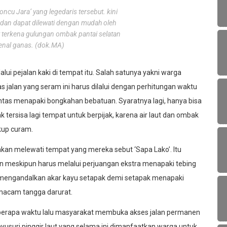
Honcu Jara’ yang legedaris tersebut. kini
gi dan dapat dilewati dengan mudah oleh
 terkena gulungan ombak pantai selatan
enal ganas. (dok.MA)
ui pejalan kaki di tempat itu. Salah satunya yakni warga
 jalan yang seram ini harus dilalui dengan perhitungan waktu
ntas menapaki bongkahan bebatuan. Syaratnya lagi, hanya bisa
idak tersisa lagi tempat untuk berpijak, karena air laut dan ombak
kup curam.
akan melewati tempat yang mereka sebut ‘Sapa Lako’. Itu
n meskipun harus melalui perjuangan ekstra menapaki tebing
 mengandalkan akar kayu setapak demi setapak menapaki
emacam tangga darurat.
beberapa waktu lalu masyarakat membuka akses jalan permanen
yusuri pinggir laut yang selama ini dimanfaatkan warga untuk