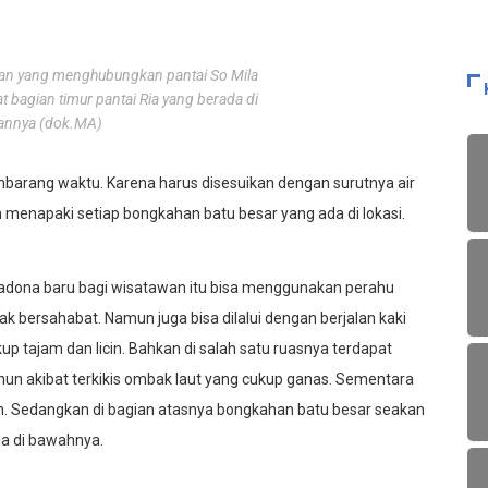
alan yang menghubungkan pantai So Mila
at bagian timur pantai Ria yang berada di
annya (dok.MA)
embarang waktu. Karena harus disesuikan dengan surutnya air
m menapaki setiap bongkahan batu besar yang ada di lokasi.
imadona baru bagi wisatawan itu bisa menggunakan perahu
k bersahabat. Namun juga bisa dilalui dengan berjalan kaki
up tajam dan licin. Bahkan di salah satu ruasnya terdapat
hun akibat terkikis ombak laut yang cukup ganas. Sementara
icin. Sedangkan di bagian atasnya bongkahan batu besar seakan
a di bawahnya.