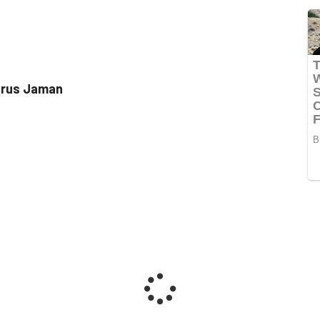
HEA
erus Jaman
Bupat
11 Ap