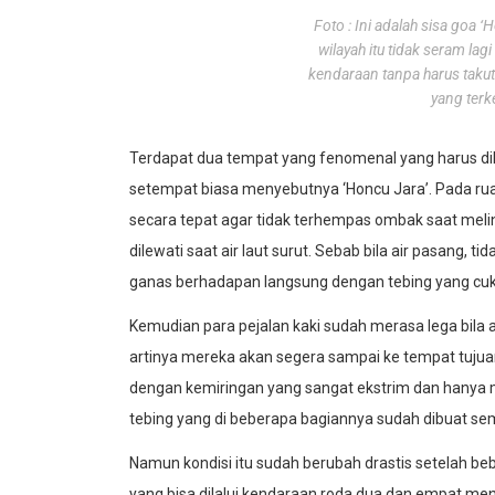
Foto : Ini adalah sisa goa ‘
wilayah itu tidak seram la
kendaraan tanpa harus takut
yang terk
Terdapat dua tempat yang fenomenal yang harus dilal
setempat biasa menyebutnya ‘Honcu Jara’. Pada ruas
secara tepat agar tidak terhempas ombak saat meli
dilewati saat air laut surut. Sebab bila air pasang, t
ganas berhadapan langsung dengan tebing yang cu
Kemudian para pejalan kaki sudah merasa lega bila 
artinya mereka akan segera sampai ke tempat tujua
dengan kemiringan yang sangat ekstrim dan hanya
tebing yang di beberapa bagiannya sudah dibuat s
Namun kondisi itu sudah berubah drastis setelah 
yang bisa dilalui kendaraan roda dua dan empat men