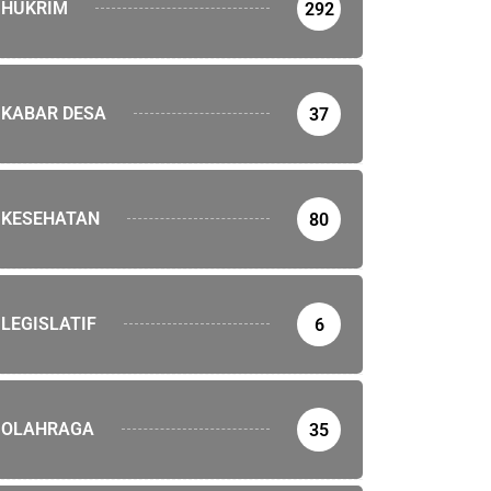
HUKRIM
292
KABAR DESA
37
KESEHATAN
80
LEGISLATIF
6
OLAHRAGA
35