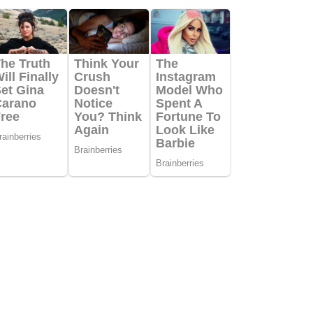
DLINE
i Beri Apresiasi pada Pemimpin Sebelumnya di...
ril 2023