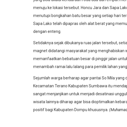
menuju ke lokasi tersebut. Honcu Jara dan Sapa Lak
menutupi bongkahan batu besar yang setiap hari te
Sapa Lako telah dipapras oleh alat berat yang me
dengan enteng.
Setidaknya sejak dibukanya ruas jalan tersebut, setia
magnet didatangi masyarakat yang menghabiskan wak
memanfaatkan bebatuan besar di pinggir jalan untuk
menambah ramai lalu lalang para pemilik lahan yang s
Sejumlah warga berharap agar pantai So Mila yang 
Kecamatan Terano Kabupaten Sumbawa itu mendapat p
sangat menjanjikan untuk menjadi desatinasi unggula
wisata lainnya diharap agar bisa dioptimalkan keba
positif bagi Kabupaten Dompu khususnya.
(Muhamad 