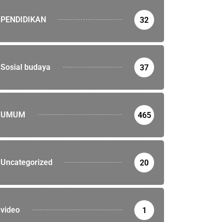
PENDIDIKAN
32
Sosial budaya
37
UMUM
465
Uncategorized
20
video
1