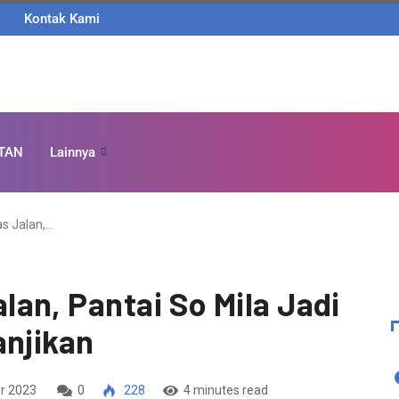
Kontak Kami
TAN
Lainnya
s Jalan,…
an, Pantai So Mila Jadi
anjikan
r 2023
0
228
4 minutes read