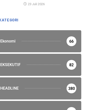
23 Juli 2026
KATEGORI
Ekonomi
66
EKSEKUTIF
82
HEADLINE
380