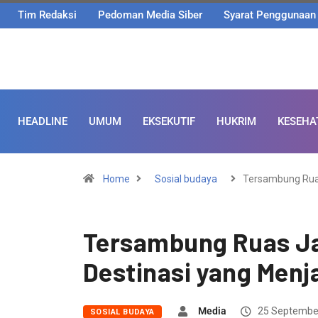
Tim Redaksi
Pedoman Media Siber
Syarat Penggunaan
HEADLINE
UMUM
EKSEKUTIF
HUKRIM
KESEHA
Home
Sosial budaya
Tersambung Rua
Tersambung Ruas Jal
Destinasi yang Menj
Media
25 Septembe
SOSIAL BUDAYA