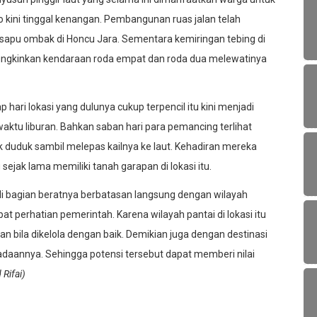
o kini tinggal kenangan. Pembangunan ruas jalan telah
rsapu ombak di Honcu Jara. Sementara kemiringan tebing di
mungkinkan kendaraan roda empat dan roda dua melewatinya
p hari lokasi yang dulunya cukup terpencil itu kini menjadi
tu liburan. Bahkan saban hari para pemancing terlihat
 duduk sambil melepas kailnya ke laut. Kehadiran mereka
ejak lama memiliki tanah garapan di lokasi itu.
di bagian beratnya berbatasan langsung dengan wilayah
erhatian pemerintah. Karena wilayah pantai di lokasi itu
n bila dikelola dengan baik. Demikian juga dengan destinasi
radaannya. Sehingga potensi tersebut dapat memberi nilai
Rifai)