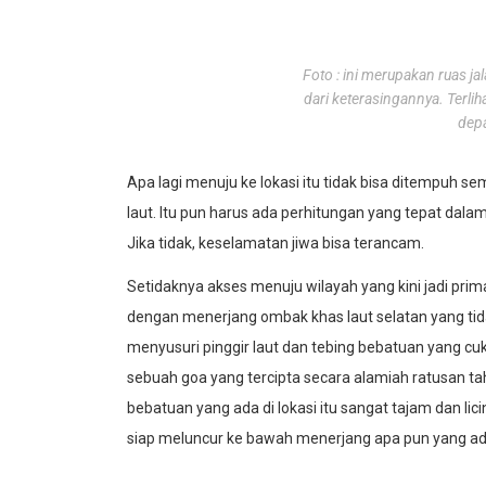
Foto : ini merupakan ruas j
dari keterasingannya. Terlih
dep
Apa lagi menuju ke lokasi itu tidak bisa ditempuh s
laut. Itu pun harus ada perhitungan yang tepat dala
Jika tidak, keselamatan jiwa bisa terancam.
Setidaknya akses menuju wilayah yang kini jadi pr
dengan menerjang ombak khas laut selatan yang tida
menyusuri pinggir laut dan tebing bebatuan yang cuk
sebuah goa yang tercipta secara alamiah ratusan ta
bebatuan yang ada di lokasi itu sangat tajam dan l
siap meluncur ke bawah menerjang apa pun yang ad