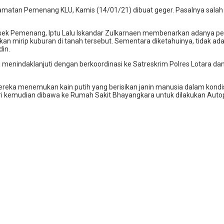
matan Pemenang KLU, Kamis (14/01/21) dibuat geger. Pasalnya salah
lsek Pemenang, Iptu Lalu Iskandar Zulkarnaen membenarkan adanya pen
n mirip kuburan di tanah tersebut. Sementara diketahuinya, tidak ad
in.
g menindaklanjuti dengan berkoordinasi ke Satreskrim Polres Lotara d
mereka menemukan kain putih yang berisikan janin manusia dalam kondisi
endiri kemudian dibawa ke Rumah Sakit Bhayangkara untuk dilakukan Auto