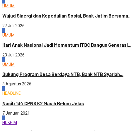
3
UMUM
Wujud Sinergi dan Kepedulian Sosial, Bank Jatim Bersama..
27 Juli 2026
4
UMUM
Hari Anak Nasional Jadi Momentum ITDC Bangun Generasi..
23 Juli 2026
1
UMUM
Dukung Program Desa Berdaya NTB, Bank NTB Syariah...
3 Agustus 2026
2
HEADLINE
Nasib 134 CPNS K2 Masih Belum Jelas
7 Januari 2021
3
HUKRIM