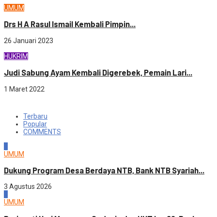
UMUM
Drs H A Rasul Ismail Kembali Pimpin...
26 Januari 2023
HUKRIM
Judi Sabung Ayam Kembali Digerebek, Pemain Lari...
1 Maret 2022
Terbaru
Popular
COMMENTS
1
UMUM
Dukung Program Desa Berdaya NTB, Bank NTB Syariah...
3 Agustus 2026
2
UMUM