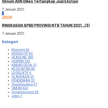
Oknum ASN Dikes Tertangkap Jual Ekstasi
7 Januari 2021
4
UMUM
RINGKASAN APBD PROVINSI NTB TAHUN 2021…(3)
7 Januari 2021
Kategori
Ekonomi
66
EKSEKUTIF
82
HEADLINE
380
HUKRIM
292
KABAR DESA
37
KESEHATAN
80
LEGISLATIF
6
OLAHRAGA
35
PENDIDIKAN
32
Sosial budaya
37
UMUM
465
Uncategorized
20
video
1