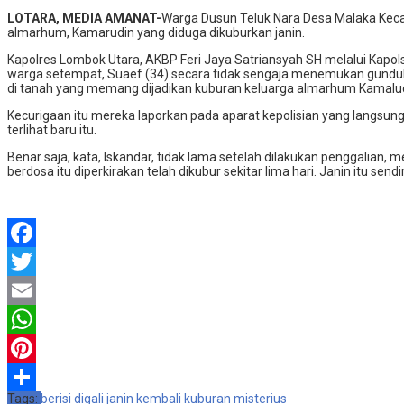
Share
LOTARA, MEDIA AMANAT-
Warga Dusun Teluk Nara Desa Malaka Keca
almarhum, Kamarudin yang diduga dikuburkan janin.
Kapolres Lombok Utara, AKBP Feri Jaya Satriansyah SH melalui Kapo
warga setempat, Suaef (34) secara tidak sengaja menemukan gunduka
di tanah yang memang dijadikan kuburan keluarga almarhum Kamalud
Kecurigaan itu mereka laporkan pada aparat kepolisian yang langsun
terlihat baru itu.
Benar saja, kata, Iskandar, tidak lama setelah dilakukan penggalian, 
berdosa itu diperkirakan telah dikubur sekitar lima hari. Janin itu s
Facebook
Twitter
Email
WhatsApp
Pinterest
Tags:
berisi
digali
janin
kembali
kuburan
misterius