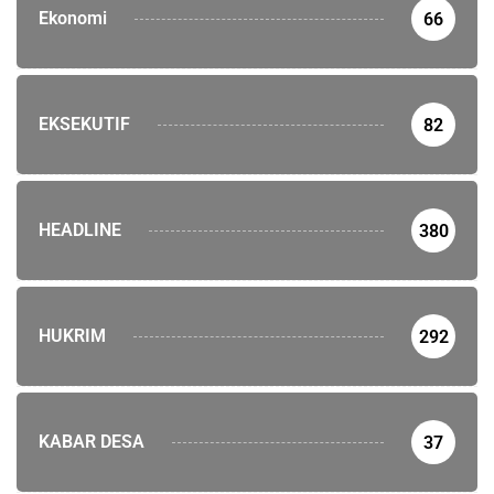
Ekonomi
66
EKSEKUTIF
82
HEADLINE
380
HUKRIM
292
KABAR DESA
37