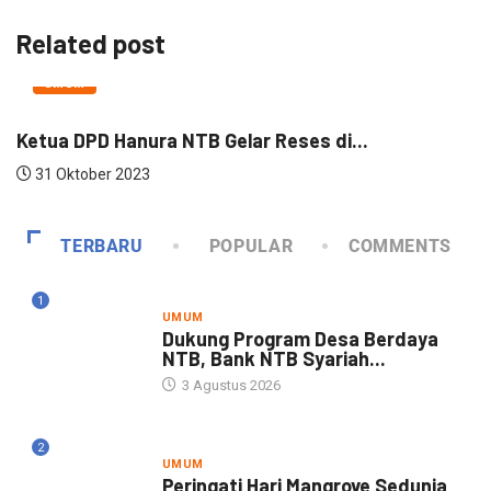
Related post
UMUM
Ketua DPD Hanura NTB Gelar Reses di...
K
31 Oktober 2023
TERBARU
POPULAR
COMMENTS
1
UMUM
Dukung Program Desa Berdaya
NTB, Bank NTB Syariah...
3 Agustus 2026
2
UMUM
Peringati Hari Mangrove Sedunia