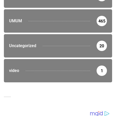
UMUM
465
Uncategorized
20
video
1