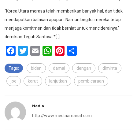
“Korea Utara merasa telah memberikan banyak hal, dan tidak
mendapatkan balasan apapun. Namun begitu, mereka tetap
menjaga komitmen dan tidak berniat untuk menciderainya,”
demikian Teguh Santosa.*[-]
Facebook
Twitter
Email
WhatsApp
Pinterest
Share
Tags:
biden
damai
dengan
diminta
joe
korut
lanjutkan
pembicaraan
Media
http://www.mediaamanat.com