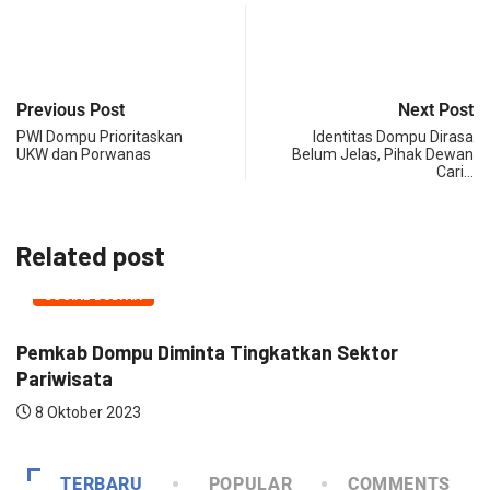
Previous Post
Next Post
PWI Dompu Prioritaskan
Identitas Dompu Dirasa
UKW dan Porwanas
Belum Jelas, Pihak Dewan
Cari…
Related post
SOSIAL BUDAYA
Pemkab Dompu Diminta Tingkatkan Sektor
P
Pariwisata
Pe
8 Oktober 2023
TERBARU
POPULAR
COMMENTS