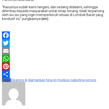
“Kasusnya sudah kami tangani, dan sedang didalami, sehingga
dihimbau kepada masyarakat untuk tetap tenang, tidak terpancing
oleh isu-isu yang ingin memperkeruh situasi di Lombok Barat yang
kondusif ini,” pungkasnya.
(mr)
Facebook
Twitter
Email
WhatsApp
Pinterest
Tags:
cleaning
di
diamankan
hina
ini
medsos
palestina
service
Share