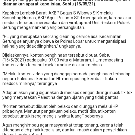
diamankan aparat kepolisian, Sabtu (15/05/21).
Kapolres Lombok Barat, AKBP Bagus S Wibowo SIK melalui
Kasubbag Humas, AKP Agus Pujianto SPd mengatakan, karena akun
medsos tersebut meresahkan dan viral, aparat Unit Reskrim Polsek
Gerung mengamankan yang bersangkutan.
“HL yang merupakan seorang cleaning cervice asal Kecamatan
Gerung selanjutnya dibawa ke Polres Lobar untuk mengantisipasi
hal-hal yang tidak diinginkan,” ungkapnya.
Dijelaskannya, konten penghinaan tersebut dibuat, Sabtu
(15/5/2021) pada pukul 07.00 wita di Mataram. HL memposting
konten video tersebut melalui online di akun medsos.
“Melalui konten video yang dianggap bernada penghinaan terhadap
negara Palestina, kemudian HL memposting kembali di akun
medsos miliknya,” terangnya.
Adapun akun yang digunakan di medsos dengan diiringi musik tik tok
yang menyatakan Palestina dengan ujaran yang tidak pantas.
“Konten tersebut dibuat oleh pelaku dan diunggah melalui HP
pribadinya. Menurut pengakuan pelaku, motif dibuat konten
tersebut untuk iseng mengisi waktu luang,” bebernya.
Agus menghimbau agar masyarakat tetap tenang, karena telah
ditangani oleh pihak kepolisian, dan kini masih dalam penyelidikan
Polres Lombok Barat.