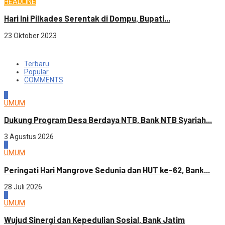
HEADLINE
Hari Ini Pilkades Serentak di Dompu, Bupati...
23 Oktober 2023
Terbaru
Popular
COMMENTS
1
UMUM
Dukung Program Desa Berdaya NTB, Bank NTB Syariah...
3 Agustus 2026
2
UMUM
Peringati Hari Mangrove Sedunia dan HUT ke-62, Bank...
28 Juli 2026
3
UMUM
Wujud Sinergi dan Kepedulian Sosial, Bank Jatim