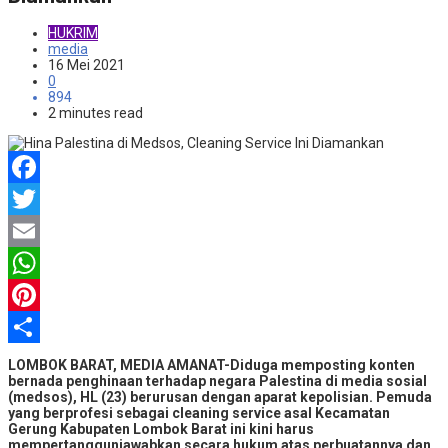
HUKRIM
media
16 Mei 2021
0
894
2 minutes read
Facebook
Twitter
Email
WhatsApp
Pinterest
Share
LOMBOK BARAT, MEDIA AMANAT-Diduga memposting konten
bernada penghinaan terhadap negara Palestina di media sosial
(medsos), HL (23) berurusan dengan aparat kepolisian. Pemuda
yang berprofesi sebagai cleaning service asal Kecamatan
Gerung Kabupaten Lombok Barat ini kini harus
mempertanggunjawabkan secara hukum atas perbuatannya dan