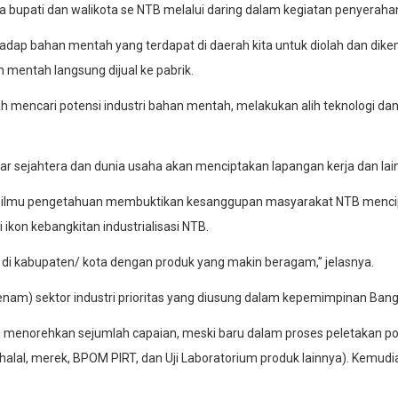
ra bupati dan walikota se NTB melalui daring dalam kegiatan penyeraha
hadap bahan mentah yang terdapat di daerah kita untuk diolah dan dikem
 mentah langsung dijual ke pabrik.
ah mencari potensi industri bahan mentah, melakukan alih teknologi da
gar sejahtera dan dunia usaha akan menciptakan lapangan kerja dan lain
n ilmu pengetahuan membuktikan kesanggupan masyarakat NTB mencipta
 ikon kebangkitan industrialisasi NTB.
ya di kabupaten/ kota dengan produk yang makin beragam,” jelasnya.
6 (enam) sektor industri prioritas yang diusung dalam kepemimpinan B
h menorehkan sejumlah capaian, meski baru dalam proses peletakan po
kal (halal, merek, BPOM PIRT, dan Uji Laboratorium produk lainnya). K