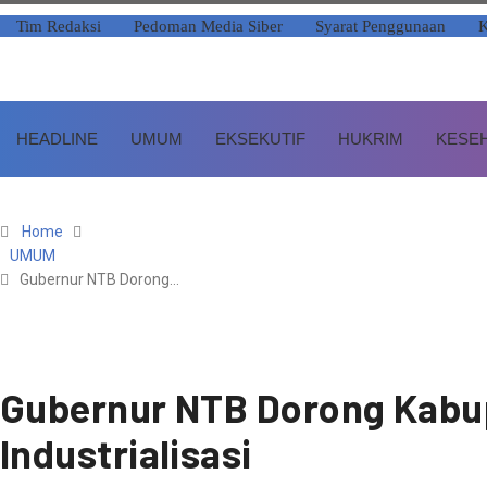
Skip
Tim Redaksi
Pedoman Media Siber
Syarat Penggunaan
K
to
content
HEADLINE
UMUM
EKSEKUTIF
HUKRIM
KESE
Home
UMUM
Gubernur NTB Dorong…
Gubernur NTB Dorong Kabu
Industrialisasi