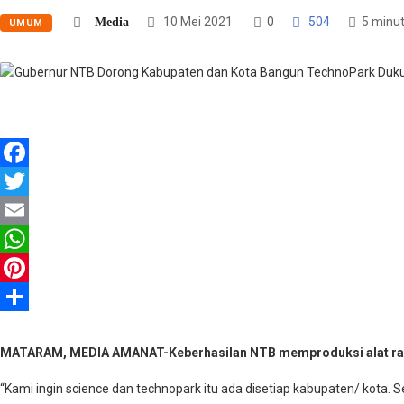
10 Mei 2021
0
504
5 minu
Media
UMUM
Facebook
Twitter
Email
WhatsApp
Pinterest
Share
MATARAM, MEDIA AMANAT-Keberhasilan NTB memproduksi alat rapid t
“Kami ingin science dan technopark itu ada disetiap kabupaten/ kota.