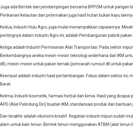
Juga ada Bimtek dan pendampingan bersama BPPOM untuk pangan loka
Perikanan/kelautan dan peternakan juga hasil hutan bukan kayu lainny
Kedua, Industri Hulu Agro, juga mulai menampakkan capaiannya. Misalnya
pentingnya dalam industri Agro ini, adalah Pembangunan pabrik pakan t
Ketiga adalah Industri Permesinan Alat Transportasi. Pada sektor inip
Berkembangnya aneka mesin-mesin teknologi sederhana dari IKM unt
dll), mesin-mesin untuk pakan ternak (pencacah rumout dll untuk pak
Keempat adalah industri hasil pertambangan. Fokus dalam sektor ini, 
Barat.
Kelima, Industri kosmetik, farmasi herbal dan kimia. Hasil yang dicap
APD (Alat Pelindung Diri) buatan IKM, standarisasi produk dan bantuan
Dan terakhir adalah ekonomi kreatif. Kegiatan industri inipun sudah 
alam untuk kain tenun. Bimtek tenun menggunakan ATBM (alat tenun bu