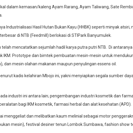
l dalam kemasan/kaleng Ayam Rarang, Ayam Taliwang, Sate Rembiga, 
a.
 Industrialisasi Hasil Hutan Bukan Kayu (HHBK) seperti minyak atsiri, 
erbesar di NTB (Feedmill) berlokasi di STIPark Banyumulek.
un telah mencatatkan sejumlah hadil karya putra putri NTB. Di antaran
uk IKM. Prototype dan bimtek pembuatan mesin-mesin untuk mendukun
an), dan mesin olahan makanan maupun penyulingan essens oil.
menurut kadis kelahiran Mbojo ini, yakni menyiapkan segala sumber da
ai pada industri ini antara lain; pengembangan industri kosmetik dan f
 peralatan bagi IKM kosmetik, farmasi herbal dan alat kesehatan (APD).
mulai menggeliat dan melibatkan kaum melinial sebagai motor penggerak
kan mesin), festival desiner tenun Lombok Sumbawa, fashion show ten