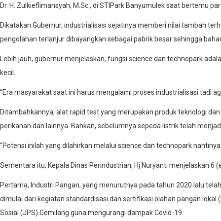
Dr. H. Zulkieflimansyah, M.Sc., di STIPark Banyumulek saat bertemu pa
Dikatakan Gubernur, industrialisasi sejatinya memberi nilai tambah ter
pengolahan terlanjur dibayangkan sebagai pabrik besar sehingga bahan
Lebih jauh, gubernur menjelaskan, fungsi science dan technopark adal
kecil.
“Era masyarakat saat ini harus mengalami proses industrialisasi tadi a
Ditambahkannya, alat rapid test yang merupakan produk teknologi da
perikanan dan lainnya. Bahkan, sebelumnya sepeda listrik telah menjadi
“Potensi inilah yang dilahirkan melalui science dan technopark nantin
Sementara itu, Kepala Dinas Perindustrian, Hj Nuryanti menjelaskan 
Pertama, Industri Pangan, yang menurutnya pada tahun 2020 lalu tela
dimulai dari kegiatan standardisasi dan sertifikasi olahan pangan lo
Sosial (JPS) Gemilang guna mengurangi dampak Covid-19.