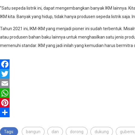
‘’Satu sepeda listrik ini, dapat mengembangkan banyak IKM lainnya. Kit
IKM kita. Banyak yang hidup, tidak hanya produsen sepeda listrik saja. In
Tahun 2021 ini, IKM-IKM yang menjadi pioner ini sudah terbentuk. Misa
atau produsen bahan baku lainnya untuk menghasilkan satu jenis produk
memenuhi standar. IKM yang jadi inilah yang kemudian harus bermitra de
Facebook
Twitter
Email
WhatsApp
Pinterest
Share
Tags:
bangun
dan
dorong
dukung
gubern