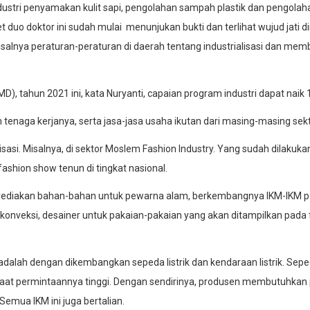
tri penyamakan kulit sapi, pengolahan sampah plastik dan pengolahan 
o doktor ini sudah mulai menunjukan bukti dan terlihat wujud jati dirin
alnya peraturan-peraturan di daerah tentang industrialisasi dan m
ahun 2021 ini, kata Nuryanti, capaian program industri dapat naik 1 
tenaga kerjanya, serta jasa-jasa usaha ikutan dari masing-masing sektor
sasi. Misalnya, di sektor Moslem Fashion Industry. Yang sudah dilakuk
hion show tenun di tingkat nasional.
ediakan bahan-bahan untuk pewarna alam, berkembangnya IKM-IKM p
ksi, desainer untuk pakaian-pakaian yang akan ditampilkan pada fash
adalah dengan dikembangkan sepeda listrik dan kendaraan listrik. Sepe
as, saat permintaannya tinggi. Dengan sendirinya, produsen membutuhka
emua IKM ini juga bertalian.