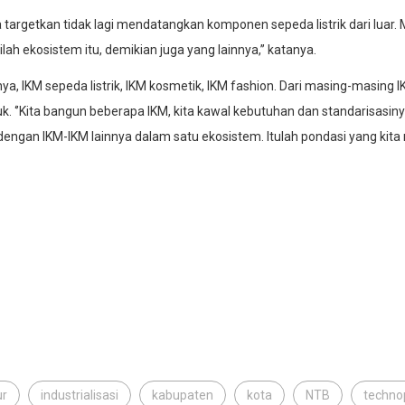
a targetkan tidak lagi mendatangkan komponen sepeda listrik dari luar.
ilah ekosistem itu, demikian juga yang lainnya,’’ katanya.
lnya, IKM sepeda listrik, IKM kosmetik, IKM fashion. Dari masing-masi
. ‘’Kita bangun beberapa IKM, kita kawal kebutuhan dan standarisasiny
ngan IKM-IKM lainnya dalam satu ekosistem. Itulah pondasi yang kita ma
ur
industrialisasi
kabupaten
kota
NTB
techno