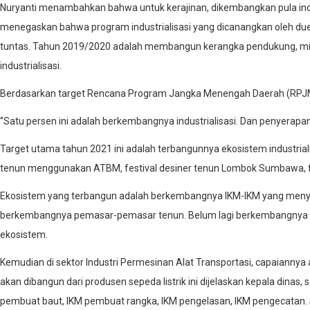
Nuryanti menambahkan bahwa untuk kerajinan, dikembangkan pula indus
menegaskan bahwa program industrialisasi yang dicanangkan oleh duet du
tuntas. Tahun 2019/2020 adalah membangun kerangka pendukung, mis
industrialisasi.
Berdasarkan target Rencana Program Jangka Menengah Daerah (RPJMD), t
‘’Satu persen ini adalah berkembangnya industrialisasi. Dan penyerapan 
Target utama tahun 2021 ini adalah terbangunnya ekosistem industriali
tenun menggunakan ATBM, festival desiner tenun Lombok Sumbawa, fas
Ekosistem yang terbangun adalah berkembangnya IKM-IKM yang meny
berkembangnya pemasar-pemasar tenun. Belum lagi berkembangnya konve
ekosistem.
Kemudian di sektor Industri Permesinan Alat Transportasi, capaiannya 
akan dibangun dari produsen sepeda listrik ini dijelaskan kepala din
pembuat baut, IKM pembuat rangka, IKM pengelasan, IKM pengecatan. S