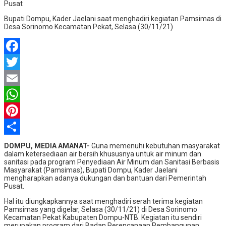
Bupati Dompu, Kader Jaelani saat menghadiri kegiatan Pamsimas di
Desa Sorinomo Kecamatan Pekat, Selasa (30/11/21)
Facebook
Twitter
Email
WhatsApp
Pinterest
Share
DOMPU, MEDIA AMANAT-
Guna memenuhi kebutuhan masyarakat
dalam ketersediaan air bersih khususnya untuk air minum dan
sanitasi pada program Penyediaan Air Minum dan Sanitasi Berbasis
Masyarakat (Pamsimas), Bupati Dompu, Kader Jaelani
mengharapkan adanya dukungan dan bantuan dari Pemerintah
Pusat.
Hal itu diungkapkannya saat menghadiri serah terima kegiatan
Pamsimas yang digelar, Selasa (30/11/21) di Desa Sorinomo
Kecamatan Pekat Kabupaten Dompu-NTB. Kegiatan itu sendiri
merupakan program dari Badan Perencanaan Pembangunan