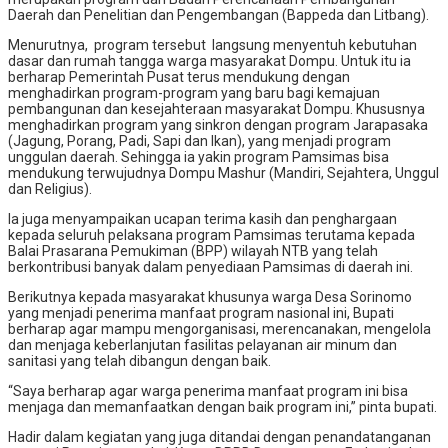
Daerah dan Penelitian dan Pengembangan (Bappeda dan Litbang).
Menurutnya, program tersebut langsung menyentuh kebutuhan
dasar dan rumah tangga warga masyarakat Dompu. Untuk itu ia
berharap Pemerintah Pusat terus mendukung dengan
menghadirkan program-program yang baru bagi kemajuan
pembangunan dan kesejahteraan masyarakat Dompu. Khususnya
menghadirkan program yang sinkron dengan program Jarapasaka
(Jagung, Porang, Padi, Sapi dan Ikan), yang menjadi program
unggulan daerah. Sehingga ia yakin program Pamsimas bisa
mendukung terwujudnya Dompu Mashur (Mandiri, Sejahtera, Unggul
dan Religius).
Ia juga menyampaikan ucapan terima kasih dan penghargaan
kepada seluruh pelaksana program Pamsimas terutama kepada
Balai Prasarana Pemukiman (BPP) wilayah NTB yang telah
berkontribusi banyak dalam penyediaan Pamsimas di daerah ini.
Berikutnya kepada masyarakat khusunya warga Desa Sorinomo
yang menjadi penerima manfaat program nasional ini, Bupati
berharap agar mampu mengorganisasi, merencanakan, mengelola
dan menjaga keberlanjutan fasilitas pelayanan air minum dan
sanitasi yang telah dibangun dengan baik.
“Saya berharap agar warga penerima manfaat program ini bisa
menjaga dan memanfaatkan dengan baik program ini,” pinta bupati.
Hadir dalam kegiatan yang juga ditandai dengan penandatanganan