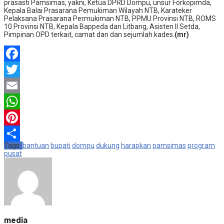
prasasti Pamsimas, yakni, Ketua DPRD Dompu, unsur Forkopimda,
Kepala Balai Prasarana Pemukiman Wilayah NTB, Karateker
Pelaksana Prasarana Permukiman NTB, PPMU Provinsi NTB, ROMS
10 Provinsi NTB, Kepala Bappeda dan Litbang, Asisten II Setda,
Pimpinan OPD terkait, camat dan dan sejumlah kades.
(mr)
Facebook
Twitter
Email
WhatsApp
Pinterest
Tags:
bantuan
bupati
dompu
dukung
harapkan
pamsimas
program
Share
pusat
media