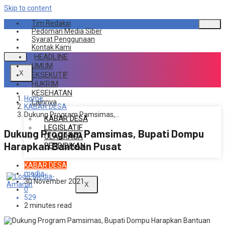
Skip to content
Tim Redaksi
Pedoman Media Siber
Syarat Penggunaan
Kontak Kami
HEADLINE
UMUM
X
EKSEKUTIF
HUKRIM
KESEHATAN
Home
Lainnya
KABAR DESA
Dukung Program Pamsimas,…
KABAR DESA
LEGISLATIF
Dukung Program Pamsimas, Bupati Dompu
OLAHRAGA
Harapkan Bantuan Pusat
PENDIDIKAN
KABAR DESA
media
30 November 2021
X
0
529
2 minutes read