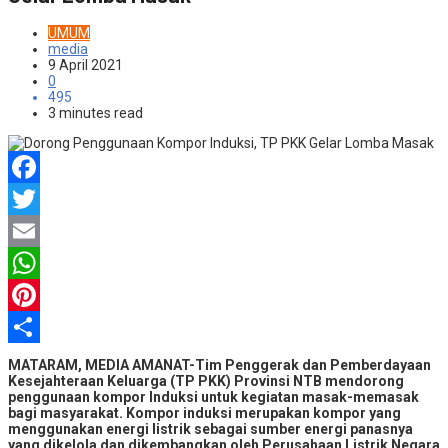
UMUM
media
9 April 2021
0
495
3 minutes read
Facebook
Twitter
Email
WhatsApp
Pinterest
Share
MATARAM, MEDIA AMANAT-Tim Penggerak dan Pemberdayaan
Kesejahteraan Keluarga (TP PKK) Provinsi NTB mendorong
penggunaan kompor Induksi untuk kegiatan masak-memasak
bagi masyarakat. Kompor induksi merupakan kompor yang
menggunakan energi listrik sebagai sumber energi panasnya
yang dikelola dan dikembangkan oleh Perusahaan Listrik Negara