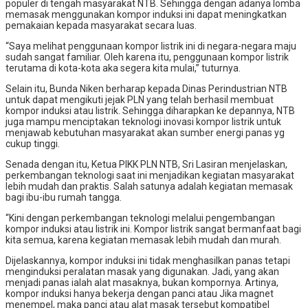
populer di tengah masyarakat NTB. Sehingga dengan adanya lomba
memasak menggunakan kompor induksi ini dapat meningkatkan
pemakaian kepada masyarakat secara luas.
“Saya melihat penggunaan kompor listrik ini di negara-negara maju
sudah sangat familiar. Oleh karena itu, penggunaan kompor listrik
terutama di kota-kota aka segera kita mulai,” tuturnya.
Selain itu, Bunda Niken berharap kepada Dinas Perindustrian NTB
untuk dapat mengikuti jejak PLN yang telah berhasil membuat
kompor induksi atau listrik. Sehingga diharapkan ke depannya, NTB
juga mampu menciptakan teknologi inovasi kompor listrik untuk
menjawab kebutuhan masyarakat akan sumber energi panas yg
cukup tinggi.
Senada dengan itu, Ketua PIKK PLN NTB, Sri Lasiran menjelaskan,
perkembangan teknologi saat ini menjadikan kegiatan masyarakat
lebih mudah dan praktis. Salah satunya adalah kegiatan memasak
bagi ibu-ibu rumah tangga.
“Kini dengan perkembangan teknologi melalui pengembangan
kompor induksi atau listrik ini. Kompor listrik sangat bermanfaat bagi
kita semua, karena kegiatan memasak lebih mudah dan murah.
Dijelaskannya, kompor induksi ini tidak menghasilkan panas tetapi
menginduksi peralatan masak yang digunakan. Jadi, yang akan
menjadi panas ialah alat masaknya, bukan kompornya. Artinya,
kompor induksi hanya bekerja dengan panci atau Jika magnet
menempel, maka panci atau alat masak tersebut kompatibel