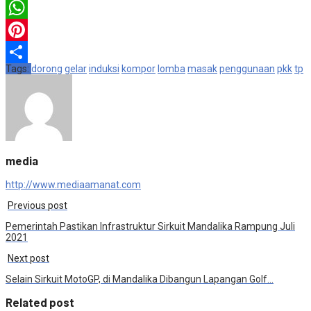
Email
WhatsApp
Pinterest
Tags:
dorong
gelar
induksi
kompor
lomba
masak
penggunaan
pkk
tp
Share
media
http://www.mediaamanat.com
Previous post
Pemerintah Pastikan Infrastruktur Sirkuit Mandalika Rampung Juli
2021
Next post
Selain Sirkuit MotoGP, di Mandalika Dibangun Lapangan Golf…
Related post