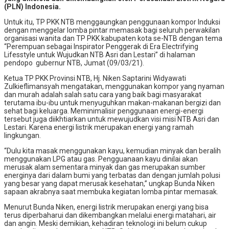
(PLN) Indonesia.
Untuk itu, TP PKK NTB menggaungkan penggunaan kompor Induksi
dengan menggelar lomba pintar memasak bagi seluruh perwakilan
organisasi wanita dan TP PKK kabupaten kota se-NTB dengan tema
“Perempuan sebagai Inspirator Penggerak di Era Electrifying
Lifesstyle untuk Wujudkan NTB Asri dan Lestari” di halaman
pendopo gubernur NTB, Jumat (09/03/21).
Ketua TP PKK Provinsi NTB, Hj. Niken Saptarini Widyawati
Zulkieflimansyah mengatakan, menggunakan kompor yang nyaman
dan murah adalah salah satu cara yang baik bagi masyarakat
terutama ibu-ibu untuk menyuguhkan makan-makanan bergizi dan
sehat bagi keluarga. Meminimalisir penggunaan energi-energi
tersebut juga diikhtiarkan untuk mewujudkan visi misi NTB Asri dan
Lestari. Karena energi listrik merupakan energi yang ramah
lingkungan.
“Dulu kita masak menggunakan kayu, kemudian minyak dan beralih
menggunakan LPG atau gas. Pengguanaan kayu dinilai akan
merusak alam sementara minyak dan gas merupakan sumber
energinya dari dalam bumi yang terbatas dan dengan jumlah polusi
yang besar yang dapat merusak kesehatan,” ungkap Bunda Niken
sapaan akrabnya saat membuka kegiatan lomba pintar memasak.
Menurut Bunda Niken, energi listrik merupakan energi yang bisa
terus diperbaharui dan dikembangkan melalui energi matahari, air
dan angin. Meski demikian, kehadiran teknologi ini belum cukup