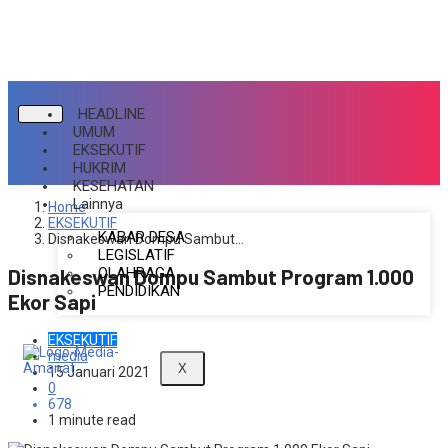
HEADLINE
UMUM
EKSEKUTIF
HUKRIM
KESEHATAN
Lainnya
Home
EKSEKUTIF
KABAR DESA
Disnakeswan Dompu Sambut…
LEGISLATIF
OLAHRAGA
Disnakeswan Dompu Sambut Program 1.000
PENDIDIKAN
Ekor Sapi
EKSEKUTIF
media
X
15 Januari 2021
0
678
1 minute read