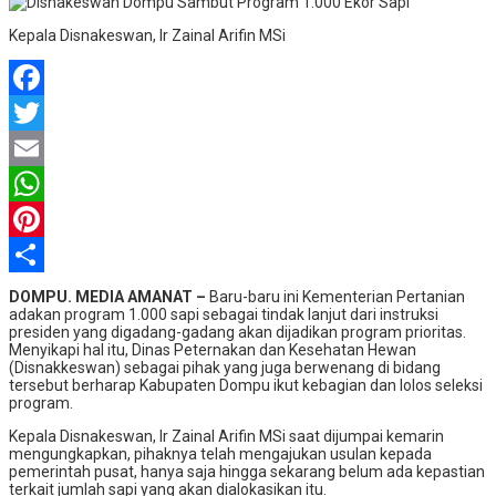
Kepala Disnakeswan, Ir Zainal Arifin MSi
Facebook
Twitter
Email
WhatsApp
Pinterest
Share
DOMPU. MEDIA AMANAT –
Baru-baru ini Kementerian Pertanian
adakan program 1.000 sapi sebagai tindak lanjut dari instruksi
presiden yang digadang-gadang akan dijadikan program prioritas.
Menyikapi hal itu, Dinas Peternakan dan Kesehatan Hewan
(Disnakkeswan) sebagai pihak yang juga berwenang di bidang
tersebut berharap Kabupaten Dompu ikut kebagian dan lolos seleksi
program.
Kepala Disnakeswan, Ir Zainal Arifin MSi saat dijumpai kemarin
mengungkapkan, pihaknya telah mengajukan usulan kepada
pemerintah pusat, hanya saja hingga sekarang belum ada kepastian
terkait jumlah sapi yang akan dialokasikan itu.