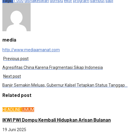
Tags:
1.000
disnakeswan
dompu
ekor
program
sambut
sapi
Share
media
http://www.mediaamanat.com
Previous post
Agresifitas China Karena Fragmentasi Sikap Indonesia
Next post
Banjir Semakin Meluas, Gubernur Kalsel Tetapkan Status Tanggap…
Related post
HEADLINE
UMUM
IKWI PWI Dompu Kembali Hidupkan Arisan Bulanan
19 Juni 2025