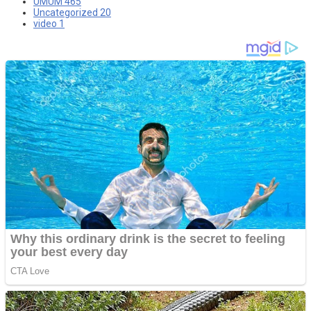
UMUM
465
Uncategorized
20
video
1