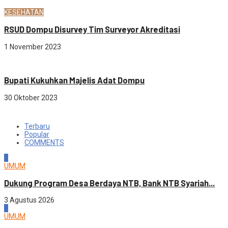
KESEHATAN
RSUD Dompu Disurvey Tim Surveyor Akreditasi
1 November 2023
Sosial budaya
Bupati Kukuhkan Majelis Adat Dompu
30 Oktober 2023
Terbaru
Popular
COMMENTS
1
UMUM
Dukung Program Desa Berdaya NTB, Bank NTB Syariah...
3 Agustus 2026
2
UMUM