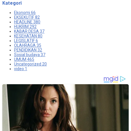
Kategori
Ekonomi
66
EKSEKUTIF
82
HEADLINE
380
HUKRIM
292
KABAR DESA
37
KESEHATAN
80
LEGISLATIF
6
OLAHRAGA
35
PENDIDIKAN
32
Sosial budaya
37
UMUM
465
Uncategorized
20
video
1