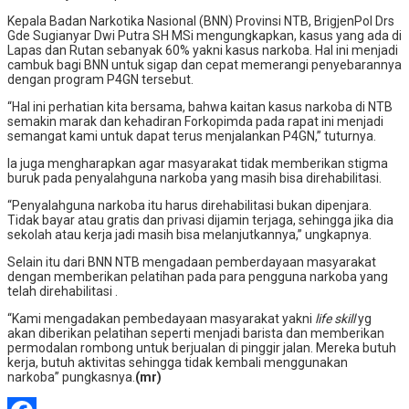
Kepala Badan Narkotika Nasional (BNN) Provinsi NTB, BrigjenPol Drs
Gde Sugianyar Dwi Putra SH MSi mengungkapkan, kasus yang ada di
Lapas dan Rutan sebanyak 60% yakni kasus narkoba. Hal ini menjadi
cambuk bagi BNN untuk sigap dan cepat memerangi penyebarannya
dengan program P4GN tersebut.
“Hal ini perhatian kita bersama, bahwa kaitan kasus narkoba di NTB
semakin marak dan kehadiran Forkopimda pada rapat ini menjadi
semangat kami untuk dapat terus menjalankan P4GN,” tuturnya.
Ia juga mengharapkan agar masyarakat tidak memberikan stigma
buruk pada penyalahguna narkoba yang masih bisa direhabilitasi.
“Penyalahguna narkoba itu harus direhabilitasi bukan dipenjara.
Tidak bayar atau gratis dan privasi dijamin terjaga, sehingga jika dia
sekolah atau kerja jadi masih bisa melanjutkannya,” ungkapnya.
Selain itu dari BNN NTB mengadaan pemberdayaan masyarakat
dengan memberikan pelatihan pada para pengguna narkoba yang
telah direhabilitasi .
“Kami mengadakan pembedayaan masyarakat yakni
life skill
yg
akan diberikan pelatihan seperti menjadi barista dan memberikan
permodalan rombong untuk berjualan di pinggir jalan. Mereka butuh
kerja, butuh aktivitas sehingga tidak kembali menggunakan
narkoba” pungkasnya.
(mr)