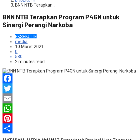
EKSEKUTIF
BNN NTB Terapkan…
BNN NTB Terapkan Program P4GN untuk
Sinergi Perangi Narkoba
EKSEKUTIF
media
10 Maret 2021
0
580
2 minutes read
Facebook
Twitter
Email
WhatsApp
Pinterest
Share