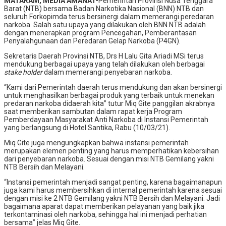
MATARAM, MEDIA AMANAT-
Pemerintah Provinsi Nusa Tenggara
Barat (NTB) bersama Badan Narkotika Nasional (BNN) NTB dan
seluruh Forkopimda terus bersinergi dalam memerangi peredaran
narkoba. Salah satu upaya yang dilakukan oleh BNN NTB adalah
dengan menerapkan program Pencegahan, Pemberantasan
Penyalahgunaan dan Peredaran Gelap Narkoba (P4GN).
Sekretaris Daerah Provinsi NTB, Drs H Lalu Gita Ariadi MSi terus
mendukung berbagai upaya yang telah dilakukan oleh berbagai
stake holder
dalam memerangi penyebaran narkoba.
“Kami dari Pemerintah daerah terus mendukung dan akan bersinergi
untuk menghasilkan berbagai produk yang terbaik untuk menekan
predaran narkoba didaerah kita” tutur Miq Gite panggilan akrabnya
saat memberikan sambutan dalam rapat kerja Program
Pemberdayaan Masyarakat Anti Narkoba di Instansi Pemerintah
yang berlangsung di Hotel Santika, Rabu (10/03/21).
Miq Gite juga mengungkapkan bahwa instansi pemerintah
merupakan elemen penting yang harus memperhatikan kebersihan
dari penyebaran narkoba. Sesuai dengan misi NTB Gemilang yakni
NTB Bersih dan Melayani.
“Instansi pemerintah menjadi sangat penting, karena bagaimanapun
juga kami harus membersihkan di internal pemerintah karena sesuai
dengan misi ke 2 NTB Gemilang yakni NTB Bersih dan Melayani. Jadi
bagaimana aparat dapat memberikan pelayanan yang baik jika
terkontaminasi oleh narkoba, sehingga hal ini menjadi perhatian
bersama” jelas Miq Gite.