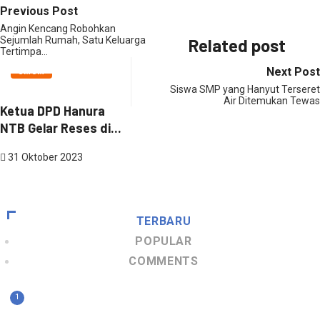
Previous Post
Angin Kencang Robohkan
Sejumlah Rumah, Satu Keluarga
Related post
Tertimpa…
Next Post
UMUM
OLAHRAGA
HEADLINE
Siswa SMP yang Hanyut Terseret
Air Ditemukan Tewas
Ketua DPD Hanura
Tim Sepak Bola Junior
Hari Ini P
NTB Gelar Reses di...
NTB Harumkan
Serentak 
Nama...
Bupati...
31 Oktober 2023
23 Oktober 2023
23 Oktober
TERBARU
POPULAR
COMMENTS
1