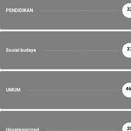
3
PENDIDIKAN
3
Sosial budaya
46
UMUM
2
Uncategorized