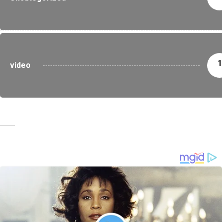
1
video