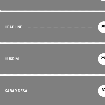
38
HEADLINE
29
HUKRIM
3
KABAR DESA