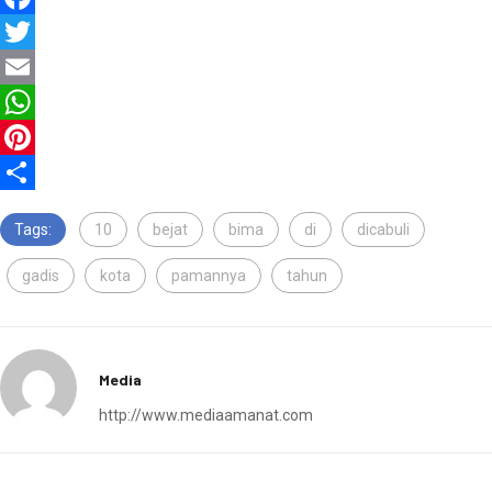
Facebook
Twitter
Email
WhatsApp
Pinterest
Share
Tags:
10
bejat
bima
di
dicabuli
gadis
kota
pamannya
tahun
Media
http://www.mediaamanat.com