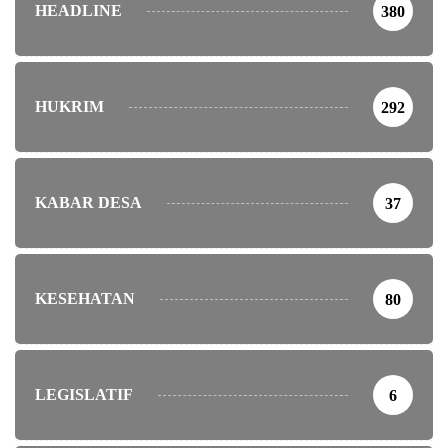
HEADLINE
380
HUKRIM
292
KABAR DESA
37
KESEHATAN
80
LEGISLATIF
6