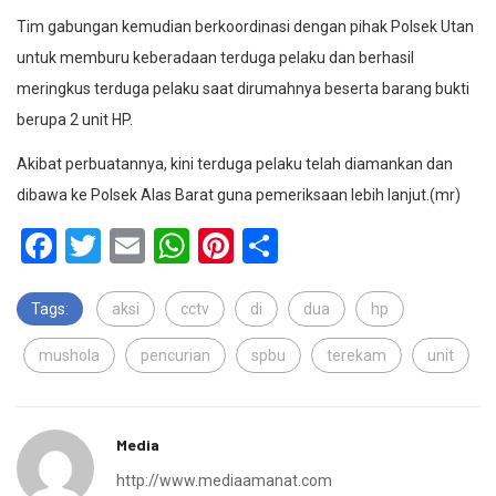
Tim gabungan kemudian berkoordinasi dengan pihak Polsek Utan
untuk memburu keberadaan terduga pelaku dan berhasil
meringkus terduga pelaku saat dirumahnya beserta barang bukti
berupa 2 unit HP.
Akibat perbuatannya, kini terduga pelaku telah diamankan dan
dibawa ke Polsek Alas Barat guna pemeriksaan lebih lanjut.(mr)
Facebook
Twitter
Email
WhatsApp
Pinterest
Share
Tags:
aksi
cctv
di
dua
hp
mushola
pencurian
spbu
terekam
unit
Media
http://www.mediaamanat.com