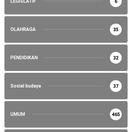
LEGISLATIF
6
OLAHRAGA
35
PENDIDIKAN
32
Sosial budaya
37
UMUM
465