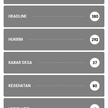
HEADLINE
380
HUKRIM
292
KABAR DESA
37
KESEHATAN
80