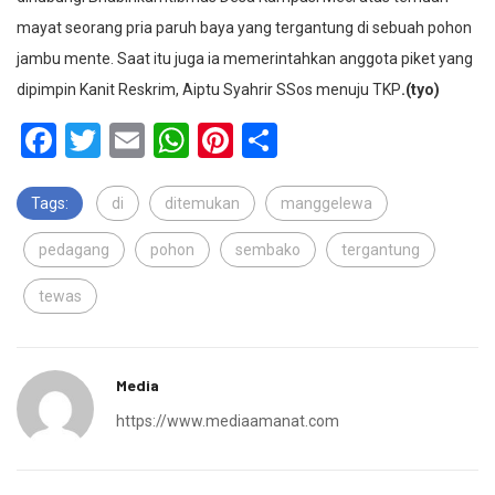
mayat seorang pria paruh baya yang tergantung di sebuah pohon
jambu mente. Saat itu juga ia memerintahkan anggota piket yang
dipimpin Kanit Reskrim, Aiptu Syahrir SSos menuju TKP
.(tyo)
Facebook
Twitter
Email
WhatsApp
Pinterest
Share
Tags:
di
ditemukan
manggelewa
pedagang
pohon
sembako
tergantung
tewas
Media
https://www.mediaamanat.com