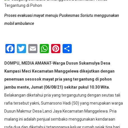
Proses evakuasi mayat menuju Puskesmas Soriutu menggunakan
mobil ambulance
Facebook
Twitter
Email
WhatsApp
Pinterest
Share
DOMPU, MEDIA AMANAT-Warga Dusun Sukamulya Desa
Kampasi Meci Kecamatan Manggelewa dikejutkan dengan
penemuan sesosok mayat pria yang tergantung di pohon
jambu mente, Jumat (06/08/21) sekitar pukul 10.30 Wita.
Belakangan diketahui pria yang tergangutung dengan seutas tali
rafia tersebut yakni, Sumarsono Hadi (50) yang merupakan warga
Dusun Makmur Desa Lanci Jaya Kecamatan Manggelewa. Pria
malang ini adalah penjual sembako menggunakan kendaraan
roda dua dan diketahui tetangganya keluar rumah sejak tiga hari