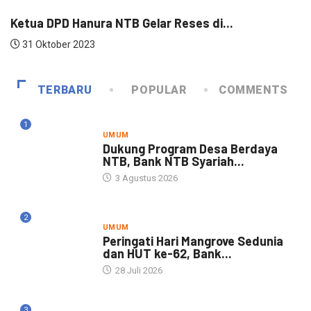
Ketua DPD Hanura NTB Gelar Reses di...
T
31 Oktober 2023
TERBARU
POPULAR
COMMENTS
1
UMUM
Dukung Program Desa Berdaya
NTB, Bank NTB Syariah...
3 Agustus 2026
2
UMUM
Peringati Hari Mangrove Sedunia
dan HUT ke-62, Bank...
28 Juli 2026
3