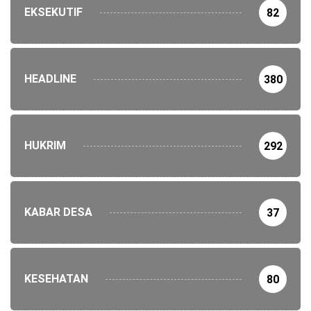
EKSEKUTIF
82
HEADLINE
380
HUKRIM
292
KABAR DESA
37
KESEHATAN
80