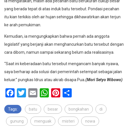
Ia mengatakan, masih ada pecahan batu berukuran cukup besar
yang berada tepat di atas induk batu tersebut. Pondasi pecahan
itu kian terkikis oleh air hujan sehingga dikhawatirkan akan terjun
ke arah pemukiman.
Kemudian, ia mengungkapkan bahwa pernah ada anggota
legislatif yang berjanji akan menghancurkan batu tersebut dengan
cara dibom, namun sampai sekarang belum ada realisasinya.
“Saat ini keberadaan batu tersebut mengancam banyak nyawa,
saya berharap ada solusi dari pemerintah setempat sebagai jalan
keluar.” pungkas Idrus atau akrab disapa Pua
.
(Mori Setyo Wibowo)
Facebook
Twitter
Email
WhatsApp
Pinterest
Share
Tags:
batu
besar
bongkahan
di
gunung
menguak
misteri
nowa