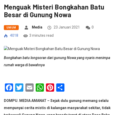
Menguak Misteri Bongkahan Batu
Besar di Gunung Nowa
Media
23 Januari 2021
0
UMUM
4018
3 minutes read
Bongkahan batu longsoran dari gunung Nowa yang nyaris menimpa
rumah warga di bawahnya
Facebook
Twitter
Email
WhatsApp
Pinterest
Share
DOMPU. MEDIA AMANAT – Sejak dulu gunung memang selalu
mempunyai cerita mistis di kalangan masyarakat sekitar, tidak
terkecuali Gunung Nowa yang berada tepat di utara Desa Baka