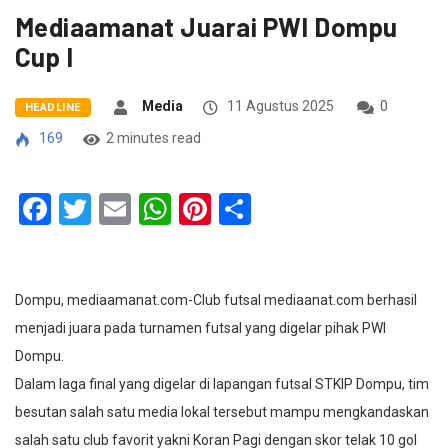
Mediaamanat Juarai PWI Dompu
Cup I
Media
11 Agustus 2025
0
HEADLINE
169
2 minutes read
Facebook
Twitter
Email
WhatsApp
Pinterest
Share
Dompu, mediaamanat.com-Club futsal mediaanat.com berhasil
menjadi juara pada turnamen futsal yang digelar pihak PWI
Dompu.
Dalam laga final yang digelar di lapangan futsal STKIP Dompu, tim
besutan salah satu media lokal tersebut mampu mengkandaskan
salah satu club favorit yakni Koran Pagi dengan skor telak 10 gol