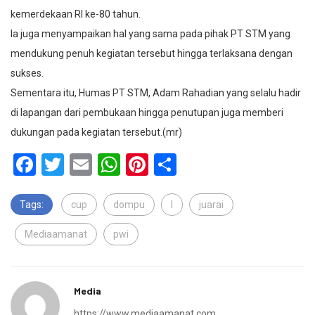
kemerdekaan RI ke-80 tahun.
Ia juga menyampaikan hal yang sama pada pihak PT STM yang
mendukung penuh kegiatan tersebut hingga terlaksana dengan
sukses.
Sementara itu, Humas PT STM, Adam Rahadian yang selalu hadir
di lapangan dari pembukaan hingga penutupan juga memberi
dukungan pada kegiatan tersebut.(mr)
Facebook
Twitter
Email
WhatsApp
Pinterest
Share
Tags:
cup
dompu
I
juarai
Mediaamanat
pwi
Media
https://www.mediaamanat.com