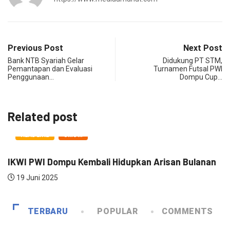
Previous Post
Next Post
Bank NTB Syariah Gelar
Didukung PT STM,
Pemantapan dan Evaluasi
Turnamen Futsal PWI
Penggunaan…
Dompu Cup…
Related post
HEADLINE
UMUM
IKWI PWI Dompu Kembali Hidupkan Arisan Bulanan
R
19 Juni 2025
TERBARU
POPULAR
COMMENTS