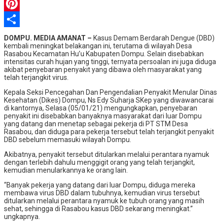
WhatsApp
Pinterest
Share
DOMPU. MEDIA AMANAT –
Kasus Demam Berdarah Dengue (DBD)
kembali meningkat belakangan ini, terutama di wilayah Desa
Rasabou Kecamatan Hu’u Kabupaten Dompu. Selain disebabkan
intensitas curah hujan yang tinggi, ternyata persoalan ini juga diduga
akibat penyebaran penyakit yang dibawa oleh masyarakat yang
telah terjangkit virus.
Kepala Seksi Pencegahan Dan Pengendalian Penyakit Menular Dinas
Kesehatan (Dikes) Dompu, Ns Edy Suharja SKep yang diwawancarai
di kantornya, Selasa (05/01/21) mengungkapkan, penyebaran
penyakit ini disebabkan banyaknya masyarakat dari luar Dompu
yang datang dan menetap sebagai pekerja di PT STM Desa
Rasabou, dan diduga para pekerja tersebut telah terjangkit penyakit
DBD sebelum memasuki wilayah Dompu.
Akibatnya, penyakit tersebut ditularkan melalui perantara nyamuk
dengan terlebih dahulu menggigit orang yang telah terjangkit,
kemudian menularkannya ke orang lain.
“Banyak pekerja yang datang dari luar Dompu, diduga mereka
membawa virus DBD dalam tubuhnya, kemudian virus tersebut
ditularkan melalui perantara nyamuk ke tubuh orang yang masih
sehat, sehingga di Rasabou kasus DBD sekarang meningkat.”
ungkapnya.