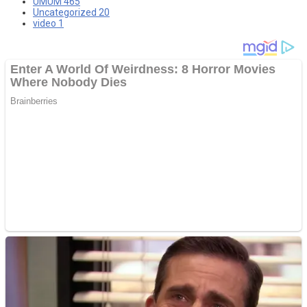
UMUM
465
Uncategorized
20
video
1