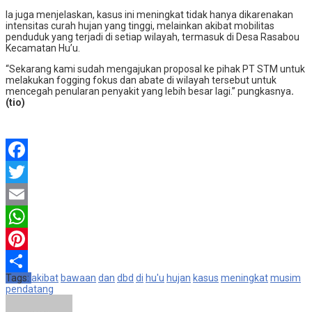
Ia juga menjelaskan, kasus ini meningkat tidak hanya dikarenakan
intensitas curah hujan yang tinggi, melainkan akibat mobilitas
penduduk yang terjadi di setiap wilayah, termasuk di Desa Rasabou
Kecamatan Hu’u.
“Sekarang kami sudah mengajukan proposal ke pihak PT STM untuk
melakukan fogging fokus dan abate di wilayah tersebut untuk
mencegah penularan penyakit yang lebih besar lagi.” pungkasnya
.
(tio)
Facebook
Twitter
Email
WhatsApp
Pinterest
Tags:
akibat
bawaan
dan
dbd
di
hu'u
hujan
kasus
meningkat
musim
Share
pendatang