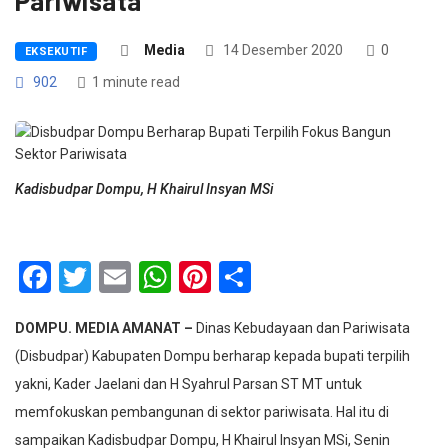
Pariwisata
Media
14 Desember 2020
0
EKSEKUTIF
902
1 minute read
Kadisbudpar Dompu, H Khairul Insyan MSi
Facebook
Twitter
Email
WhatsApp
Pinterest
Share
DOMPU. MEDIA AMANAT –
Dinas Kebudayaan dan Pariwisata
(Disbudpar) Kabupaten Dompu berharap kepada bupati terpilih
yakni, Kader Jaelani dan H Syahrul Parsan ST MT untuk
memfokuskan pembangunan di sektor pariwisata. Hal itu di
sampaikan Kadisbudpar Dompu, H Khairul Insyan MSi, Senin