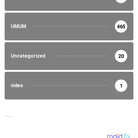
UMUM
465
Uncategorized
20
video
1