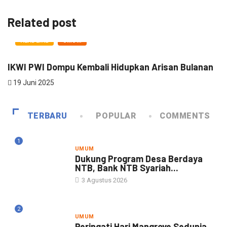
Related post
HEADLINE
UMUM
IKWI PWI Dompu Kembali Hidupkan Arisan Bulanan
R
19 Juni 2025
TERBARU
POPULAR
COMMENTS
1
UMUM
Dukung Program Desa Berdaya
NTB, Bank NTB Syariah...
3 Agustus 2026
2
UMUM
Peringati Hari Mangrove Sedunia