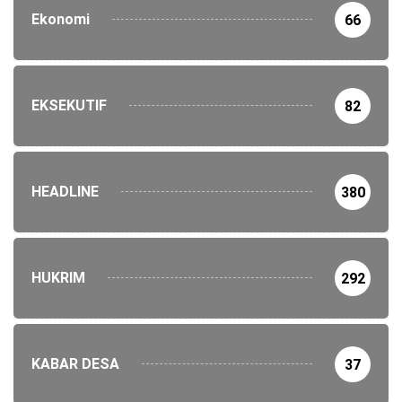
Ekonomi
66
EKSEKUTIF
82
HEADLINE
380
HUKRIM
292
KABAR DESA
37