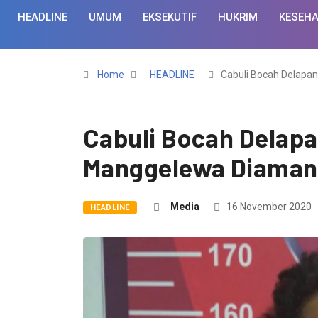
HEADLINE
UMUM
EKSEKUTIF
HUKRIM
KESEH
Home
HEADLINE
Cabuli Bocah Delapa
Cabuli Bocah Delap
Manggelewa Diamank
Media
16 November 2020
HEADLINE