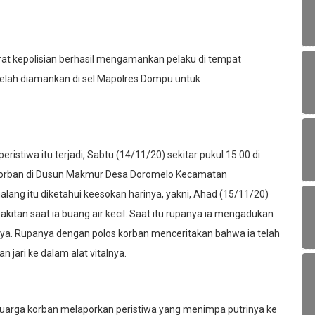
rat kepolisian berhasil mengamankan pelaku di tempat
 telah diamankan di sel Mapolres Dompu untuk
istiwa itu terjadi, Sabtu (14/11/20) sekitar pukul 15.00 di
a korban di Dusun Makmur Desa Doromelo Kecamatan
ng itu diketahui keesokan harinya, yakni, Ahad (15/11/20)
akitan saat ia buang air kecil. Saat itu rupanya ia mengadukan
lnya. Rupanya dengan polos korban menceritakan bahwa ia telah
jari ke dalam alat vitalnya.
, keluarga korban melaporkan peristiwa yang menimpa putrinya ke