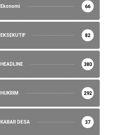
Ekonomi
66
EKSEKUTIF
82
HEADLINE
380
HUKRIM
292
KABAR DESA
37