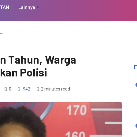
ATAN
Lainnya
n…
an Tahun, Warga
an Polisi
0
942
2 minutes read