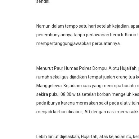
sendiri.
Namun dalam tempo satu hari setelah kejadian, apa
pesembunyiannya tanpa perlawanan berarti. Kini ia
mempertanggungjawabkan perbuatannya.
Menurut Paur Humas Polres Dompu, Aiptu Hujaifah, per
rumah sekaligus dijadikan tempat jualan orang tu
Manggelewa. Kejadian naas yang menimpa bocah mala
sekira pukul 08.30 wita setelah korban mengeluh kes
pada ibunya karena merasakan sakit pada alat vita
menjadi korban dicabuli, AR dengan cara memasukkan 
Lebih lanjut dijelaskan, Hujaifah, atas kejadian itu