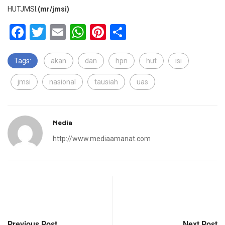
HUTJMSI.
(mr/jmsi)
Facebook
Twitter
Email
WhatsApp
Pinterest
Share
Tags:
akan
dan
hpn
hut
isi
jmsi
nasional
tausiah
uas
Media
http://www.mediaamanat.com
Previous Post
Next Post