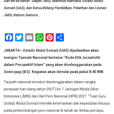
Dari kiri ke kanan: Sekjen JMSI, Mahmud Marhaba; Ustadz Abdul
Somad (UAS), dan Ketua Bidang Pendidikan, Pelatihan dan Literasi
JMSI, Ramon Damora.
Facebook
Twitter
Email
WhatsApp
Pinterest
Share
JAKARTA– Ustadz Abdul Somad (UAS) dijadwalkan akan
mengisi Tausiah Nasional bertema ‘’Kode Etik Jurnalistik
dalam Perspektif Islam’’ yang akan diselenggarakan pada
Senin pagi (8/2). Kegiatan akan dimulai pada pukul 8.45 WIB.
Tausiah nasional tersebut diselenggarakan dalam rangka
perayaan hari ulang tahun (HUT) ke-1 Jaringan Media Siber
Indonesia (JMSI) dan Hari Pers Nasional (HPN) 2021. ‘’Tuan Guru
Ustadz Abdul Somad memiliki ketertarikan dan kepedulian khusus
pada perkembangan pers nasional di tanah air. Beliau percaya,