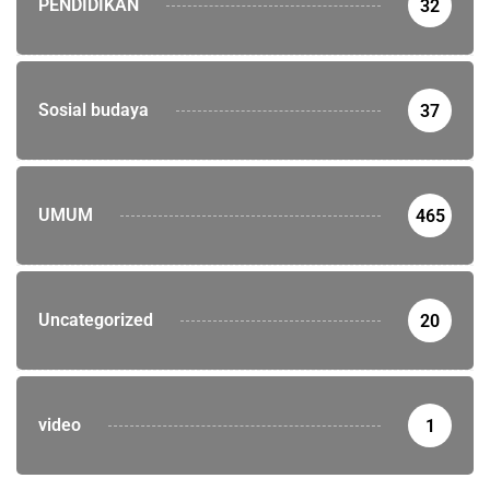
PENDIDIKAN
32
Sosial budaya
37
UMUM
465
Uncategorized
20
video
1