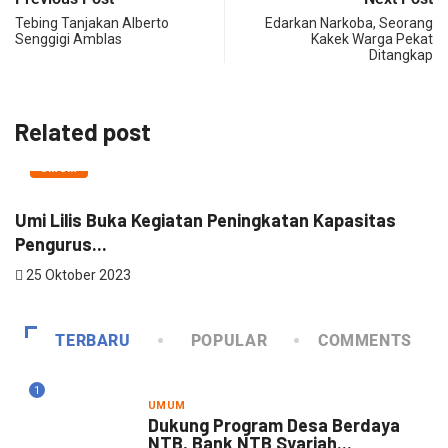
Tebing Tanjakan Alberto
Edarkan Narkoba, Seorang
Senggigi Amblas
Kakek Warga Pekat
Ditangkap
Related post
UMUM
Umi Lilis Buka Kegiatan Peningkatan Kapasitas
P
Pengurus...
2
25 Oktober 2023
TERBARU
POPULAR
COMMENTS
1
UMUM
Dukung Program Desa Berdaya
NTB, Bank NTB Syariah...