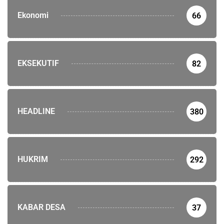
Ekonomi
66
EKSEKUTIF
82
HEADLINE
380
HUKRIM
292
KABAR DESA
37