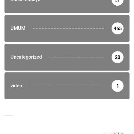
UMUM
465
Uncategorized
20
video
1