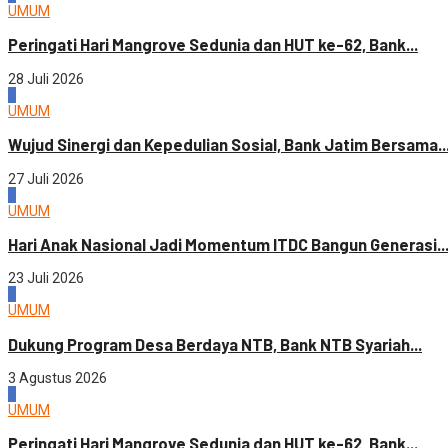
UMUM
Peringati Hari Mangrove Sedunia dan HUT ke-62, Bank...
28 Juli 2026
3
UMUM
Wujud Sinergi dan Kepedulian Sosial, Bank Jatim Bersama..
27 Juli 2026
4
UMUM
Hari Anak Nasional Jadi Momentum ITDC Bangun Generasi..
23 Juli 2026
1
UMUM
Dukung Program Desa Berdaya NTB, Bank NTB Syariah...
3 Agustus 2026
2
UMUM
Peringati Hari Mangrove Sedunia dan HUT ke-62, Bank...