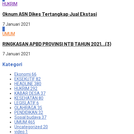
HUKRIM
Oknum ASN Dikes Tertangkap Jual Ekstasi
7 Januari 2021
4
UMUM
RINGKASAN APBD PROVINSI NTB TAHUN 2021…(3)
7 Januari 2021
Kategori
Ekonomi
66
EKSEKUTIF
82
HEADLINE
380
HUKRIM
292
KABAR DESA
37
KESEHATAN
80
LEGISLATIF
6
OLAHRAGA
35
PENDIDIKAN
32
Sosial budaya
37
UMUM
465
Uncategorized
20
video
1