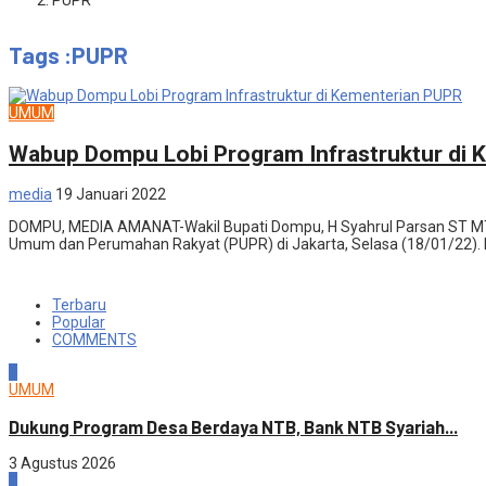
PUPR
Tags :PUPR
UMUM
Wabup Dompu Lobi Program Infrastruktur di 
media
19 Januari 2022
DOMPU, MEDIA AMANAT-Wakil Bupati Dompu, H Syahrul Parsan ST MT 
Umum dan Perumahan Rakyat (PUPR) di Jakarta, Selasa (18/01/22).
Terbaru
Popular
COMMENTS
1
UMUM
Dukung Program Desa Berdaya NTB, Bank NTB Syariah...
3 Agustus 2026
2