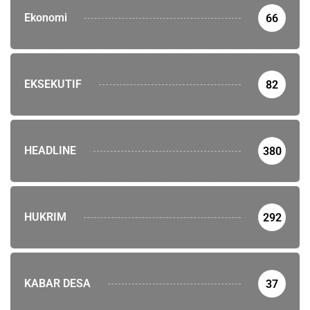
Ekonomi
66
EKSEKUTIF
82
HEADLINE
380
HUKRIM
292
KABAR DESA
37