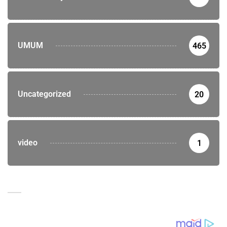
UMUM
465
Uncategorized
20
video
1