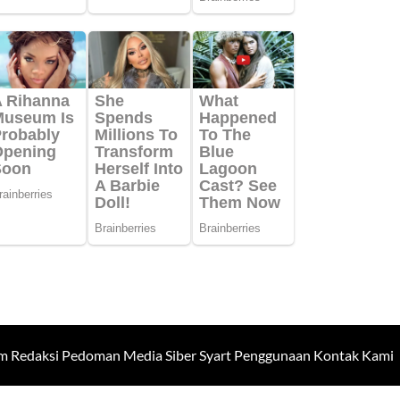
m Redaksi
Pedoman Media Siber
Syart Penggunaan
Kontak Kami