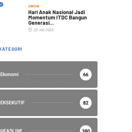
4
UMUM
Hari Anak Nasional Jadi
Momentum ITDC Bangun
Generasi...
23 Juli 2026
KATEGORI
Ekonomi
66
EKSEKUTIF
82
HEADLINE
380