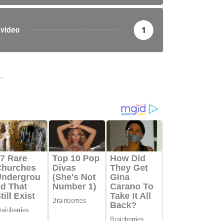
video
1