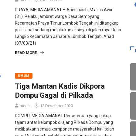
PRAYA, MEDIA AMANAT – Apes nasib, M alias Awir
(31). Pelaku jambret warga Desa Semoyang
Kecamatan Praya Timur Lombok Tengah ini ditangkap
polisi saat sedang melakukan aksinya di jalan raya Desa
Langko Kecamatan Janapria Lombok Tengah, Ahad
(07/03/21)
READ MORE
UMUM
Tiga Mantan Kadis Dikpora
Dompu Gagal di Pilkada
media
12 Desember 2020
DOMPU, MEDIA AMANAT-Perseteruan yang cukup
tajam antar kelompok di ajang Pilkada Dompu yang
melibatkan semua komponen masyarakat kini telah
usai. Meskipun hasil akhir penghitungan suara dari