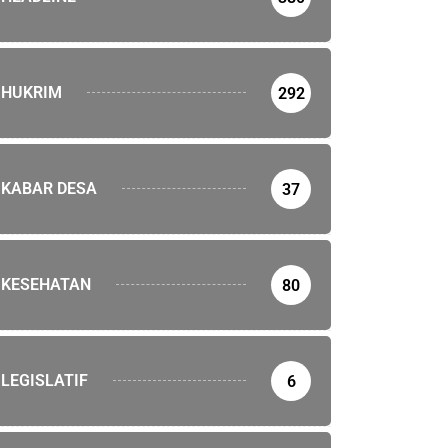
HUKRIM
292
KABAR DESA
37
KESEHATAN
80
LEGISLATIF
6