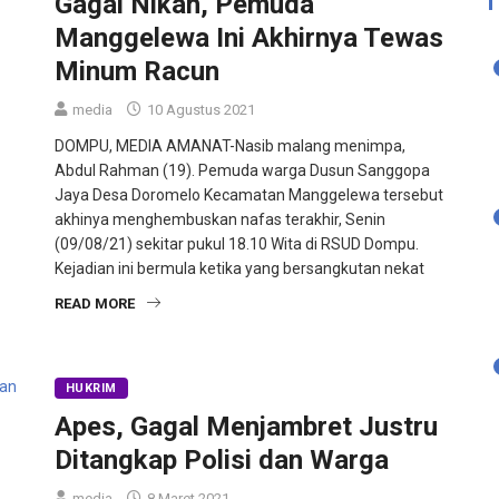
Gagal Nikah, Pemuda
Manggelewa Ini Akhirnya Tewas
Minum Racun
media
10 Agustus 2021
DOMPU, MEDIA AMANAT-Nasib malang menimpa,
Abdul Rahman (19). Pemuda warga Dusun Sanggopa
Jaya Desa Doromelo Kecamatan Manggelewa tersebut
akhinya menghembuskan nafas terakhir, Senin
(09/08/21) sekitar pukul 18.10 Wita di RSUD Dompu.
Kejadian ini bermula ketika yang bersangkutan nekat
READ MORE
HUKRIM
Apes, Gagal Menjambret Justru
Ditangkap Polisi dan Warga
media
8 Maret 2021