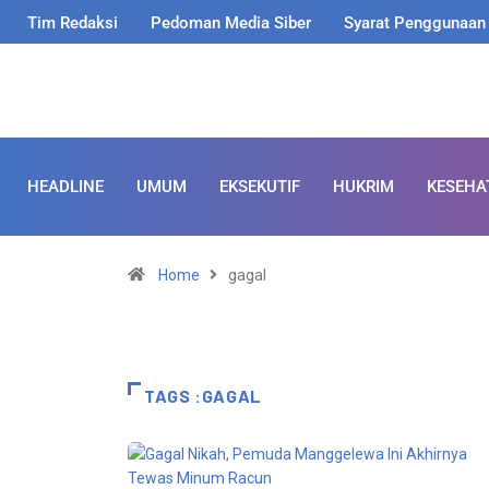
Tim Redaksi
Pedoman Media Siber
Syarat Penggunaan
HEADLINE
UMUM
EKSEKUTIF
HUKRIM
KESEHA
Home
gagal
TAGS :GAGAL