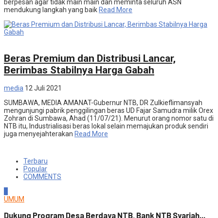
berpesan agar tidak main main dan meminta seluruh ASN
mendukung langkah yang baik
Read More
Ekonomi
Beras Premium dan Distribusi Lancar,
Berimbas Stabilnya Harga Gabah
media
12 Juli 2021
SUMBAWA, MEDIA AMANAT-Gubernur NTB, DR Zulkieflimansyah
mengunjungi pabrik penggilingan beras UD Fajar Samudra milik Orex
Zohran di Sumbawa, Ahad (11/07/21). Menurut orang nomor satu di
NTB itu, Industrialisasi beras lokal selain memajukan produk sendiri
juga menyejahterakan
Read More
Terbaru
Popular
COMMENTS
1
UMUM
Dukung Program Desa Berdaya NTB, Bank NTB Syariah...