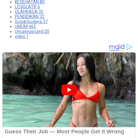
KESEHATAN
80
LEGISLATIF
6
OLAHRAGA
35
PENDIDIKAN
32
Sosial budaya
37
UMUM
465
Uncategorized
20
video
1